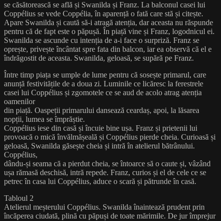
se căsătorească se află și Swanilda și Franz. La balconul casei lui
Coppélius se vede Coppélia, în aparență o fată care stă și citește.
Apare Swanilda și caută să-i atragă atenția, dar aceasta nu răspunde
pentru că de fapt este o păpușă. În piață vine și Franz, logodnicul ei.
Swanilda se ascunde cu intenția de a-i face o surpriză. Franz se
oprește, privește încântat spre fata din balcon, iar ea observă că el e
îndrăgostit de aceasta. Swanilda, geloasă, se supără pe Franz.
Între timp piața se umple de lume pentru că sosește primarul, care
anunță festivitățile de a doua zi. Luminile ce licăresc la ferestrele
casei lui Coppélius și zgomotele ce se aud de acolo atrag atenția
oamenilor
din piață. Oaspeții primarului dansează ceardaș, apoi, la lăsarea
nopții, lumea se împrăștie.
Coppélius iese din casă și încuie bine ușa. Franz și prietenii lui
provoacă o mică învălmășeală și Coppélius pierde cheia. Curioasă și
geloasă, Swanilda găsește cheia și intră în atelierul bătrânului.
Coppélius,
dându-și seama că a pierdut cheia, se întoarce să o caute și, vâzând
ușa rămasă deschisă, intră repede. Franz, curios și el de cele ce se
petrec în casa lui Coppélius, aduce o scară și pătrunde în casă.
Tabloul 2
Atelierul meșterului Coppélius. Swanilda înaintează prudent prin
încăperea ciudată, plină cu păpuși de toate mărimile. De jur împrejur