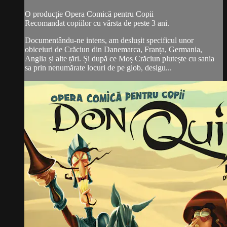
O producție Opera Comică pentru Copii
Recomandat copiilor cu vârsta de peste 3 ani.
Documentându-ne intens, am deslușit specificul unor
obiceiuri de Crăciun din Danemarca, Franța, Germania,
Anglia și alte țări. Și după ce Moș Crăciun plutește cu sania
sa prin nenumărate locuri de pe glob, desigu...