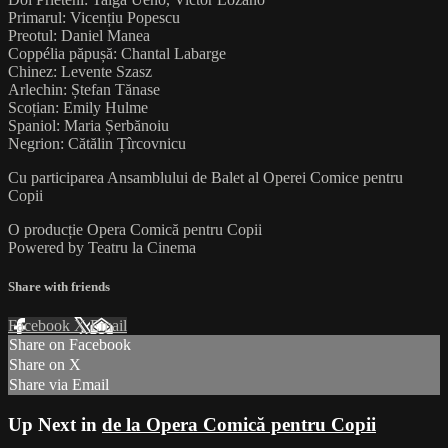
Primarul: Vicențiu Popescu
Preotul: Daniel Manea
Coppélia păpușă: Chantal Labarge
Chinez: Levente Szasz
Arlechin: Ștefan Tănase
Scoțian: Emily Hulme
Spaniol: Maria Șerbănoiu
Negrion: Cătălin Țîrcovnicu
Cu participarea Ansamblului de Balet al Operei Comice pentru
Copii
O producție Opera Comică pentru Copii
Powered by Teatru la Cinema
Share with friends
Facebook
X
Email
Share on Facebook
Share on X
Share via Email
Up Next in
de la Opera Comică pentru Copii