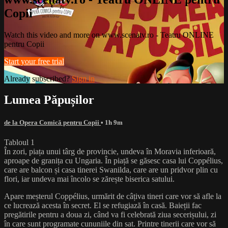
Copii
Watch this video and more on www.scenatv.ro - Teatru ONLINE
pentru Copii
Start your free trial
Already subscribed?
Sign in
Lumea Păpușilor
de la Opera Comică pentru Copii
• 1h 9m
Tabloul 1
În zori, piața unui târg de provincie, undeva în Moravia inferioară,
aproape de granița cu Ungaria. În piață se găsesc casa lui Coppélius,
care are balcon și casa tinerei Swanilda, care are un pridvor plin cu
flori, iar undeva mai încolo se zărește biserica satului.
Apare meșterul Coppélius, urmărit de câțiva tineri care vor să afle la
ce lucrează acesta în secret. El se refugiază în casă. Baieții fac
pregătirile pentru a doua zi, când va fi celebrată ziua secerișului, zi
în care sunt programate cununiile din sat. Printre tinerii care vor să