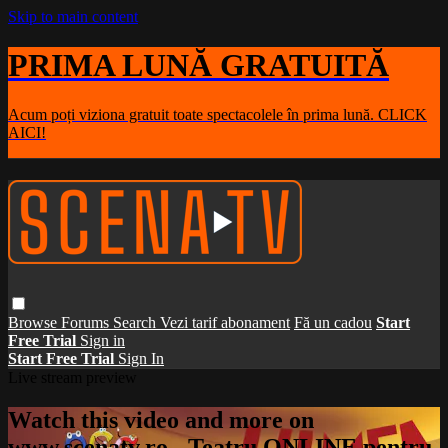
Skip to main content
PRIMA LUNĂ GRATUITĂ
Acum poți viziona gratuit toate spectacolele în prima lună. CLICK
AICI!
Browse
Forums
Search
Vezi tarif abonament
Fă un cadou
Start
Free Trial
Sign in
Start Free Trial
Sign In
Live stream preview
Watch this video and more on
www.scenatv.ro - Teatru ONLINE pentru