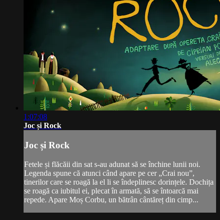
1:07:08
Joc și Rock
Joc și Rock
Fetele și flăcăii din sat s-au adunat să se închine lunii noi.
Legenda spune că atunci când apare pe cer „Crai nou”,
tinerilor care se roagă la el li se îndeplinesc dorințele. Dochița
se roagă ca iubitul ei, plecat în armată, să se întoarcă mai
repede. Apare Moș Corbu, un bătrân cântăreț din cimp...