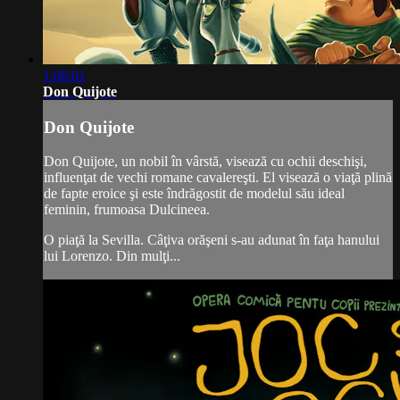
1:08:01
Don Quijote
Don Quijote
Don Quijote, un nobil în vârstă, visează cu ochii deschişi,
influenţat de vechi romane cavalereşti. El visează o viaţă plină
de fapte eroice şi este îndrăgostit de modelul său ideal
feminin, frumoasa Dulcineea.
O piaţă la Sevilla. Câţiva orăşeni s-au adunat în faţa hanului
lui Lorenzo. Din mulţi...