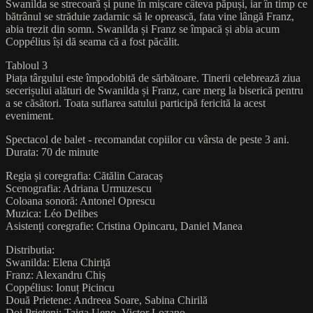
Swanilda se strecoară și pune în mișcare câteva păpuși, iar în timp ce
bătrânul se străduie zadarnic să le oprească, fata vine lângă Franz,
abia trezit din somn. Swanilda și Franz se împacă și abia acum
Coppélius își dă seama că a fost păcălit.
Tabloul 3
Piața târgului este împodobită de sărbătoare. Tinerii celebrează ziua
secerișului alături de Swanilda și Franz, care merg la biserică pentru
a se căsători. Toata suflarea satului participă fericită la acest
eveniment.
Spectacol de balet - recomandat copiilor cu vârsta de peste 3 ani.
Durata: 70 de minute
Regia și coregrafia: Cătălin Caracaș
Scenografia: Adriana Urmuzescu
Coloana sonoră: Antonel Oprescu
Muzica: Léo Delibes
Asistenți coregrafie: Cristina Opincaru, Daniel Manea
Distributia:
Swanilda: Elena Chiriță
Franz: Alexandru Chiș
Coppélius: Ionuț Picincu
Două Prietene: Andreea Soare, Sabina Chirilă
Doi Prieteni: Taiga Ueno, Victor Lozano