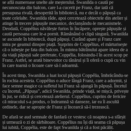
se află numeroase unelte ale meșterului. Swanilda o caută pe
necunoscuta din balcon, care l-a cucerit pe Franz, dar iată că
presupusa rivală, desoperită în bibliotecă, nu e decât o păpușă ca
toate celelalte. Swanilda râde, apoi cercetează obiectele din atelier și
atinge în trecere păpușile mecanice, declanșându-le mecanismele.
Deodată, Coppélius năvălește furios în încăpere, oprește păpușile și
caută persoana care le-a pornit. Rămânând o clipă singură, Swanilda
se ascunde în bibiotecă, după păpuși. Curând apare și Franz care
intra pe geamul dinspre piață. Surprins de Coppélius, el mărturisește
că o iubește pe fata din balcon. În mintea bătrânului apare ideea de a
da viață păpușii sale preferate, Coppélia, folosindu-l în acest scop pe
Franz. Astfel, se arată binevoitor cu tânărul și îi oferă o cupă cu vin
în care toarnă o licoare care să-l adoarmă.
În acest timp, Swanilda a luat locul păpușii Coppélia, îmbrăcându-se
în rochia acesteia. Coppélius o aduce lângă Franz, care a adormit, și
face semne magice ca sufletul lui Franz să ajungă în păpușă. Încetul
cu încetul, „Păpușa”, adică Swanilda, prinde viață, se mișcă, privește
în jur, se ridică și cercetează atelierul. Coppélius, cuprins de fericire
că miracolul s-a produs, o îndeamnă să danseze, iar ea îi ascultă
ordinele, dar se apropie de Franz și încearcă să-l trezească.
De afară se aud semnale de fanfară ce vestesc că noaptea s-a sfârșit
și urmează o zi de sărbătoare. Coppélius nu își dă seama că păpușa
lui iubită, Coppélia, este de fapt Swanilda și că a fost păcălit.