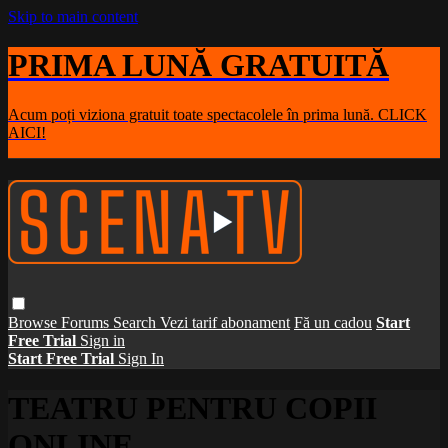
Skip to main content
PRIMA LUNĂ GRATUITĂ
Acum poți viziona gratuit toate spectacolele în prima lună. CLICK
AICI!
Browse
Forums
Search
Vezi tarif abonament
Fă un cadou
Start
Free Trial
Sign in
Start Free Trial
Sign In
TEATRU PENTRU COPII
ONLINE