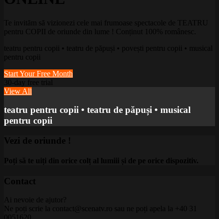
Te invităm să vizionezi cele mai frumoase spectacole de TEATRU
pentru COPII de oriunde din lume ! Conținut 100% românesc.
teatru pentru copii • teatru de păpuși • povești pentru copii • musical
pentru copii
Start Your Free Month
30-day free trial
View All
teatru pentru copii • teatru de păpuși • musical
pentru copii
Vezi de oriunde !
Poți să te uiți din orice colț al lumiii și de pe orice dispozitiv.
Contact
Ai nevoie de ajutor?
Ne poți scrie la
contact@scenatv.ro
sau ne poți apela la +40 31
0051620