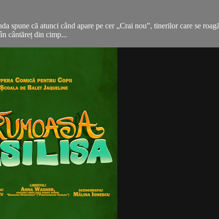
enda spune că atunci când apare pe cer „Crai nou”, tinerilor care se roagă 
n cântăreț din cimp...