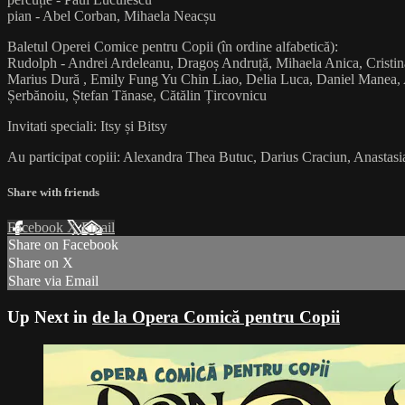
pian - Abel Corban, Mihaela Neacșu
Baletul Operei Comice pentru Copii (în ordine alfabetică):
Rudolph - Andrei Ardeleanu, Dragoș Andruță, Mihaela Anica, Cristin
Marius Dură , Emily Fung Yu Chin Liao, Delia Luca, Daniel Manea, A
Șerbănoiu, Ștefan Tănase, Cătălin Țircovnicu
Invitati speciali: Itsy și Bitsy
Au participat copiii: Alexandra Thea Butuc, Darius Craciun, Anasta
Share with friends
Facebook
X
Email
Share on Facebook
Share on X
Share via Email
Up Next in
de la Opera Comică pentru Copii