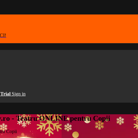
ICI!
 Trial
Sign in
v.ro - Teatru ONLINE pentru Copii
ru Copii