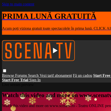
Skip to main content
PRIMA LUNĂ GRATUITĂ
Acum poți viziona gratuit toate spectacolele în prima lună. CLICK A
Browse
Forums
Search
Vezi tarif abonament
Fă un cadou
Start Free
Start Free Trial
Sign In
Live stream preview
Watch this video and more on www.scenat
Watch this video and more on www.scenatv.ro - Teatru ONLINE pent