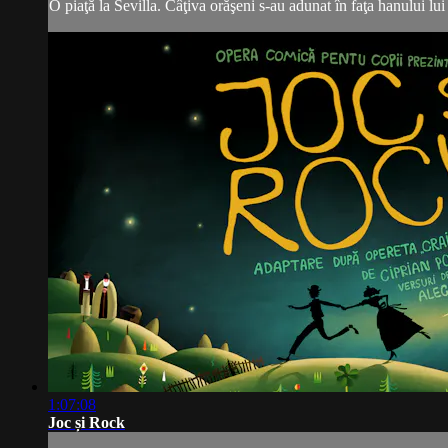
O piaţă la Sevilla. Câţiva orăşeni s-au adunat în faţa hanului lu
1:07:08
Joc și Rock