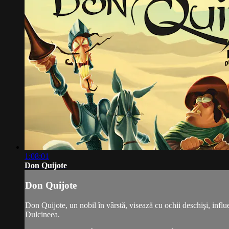
1:08:01
Don Quijote
Don Quijote
Don Quijote, un nobil în vârstă, visează cu ochii deschişi, influ
Dulcineea.