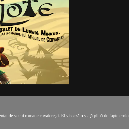
enţat de vechi romane cavalereşti. El visează o viaţă plină de fapte eroi