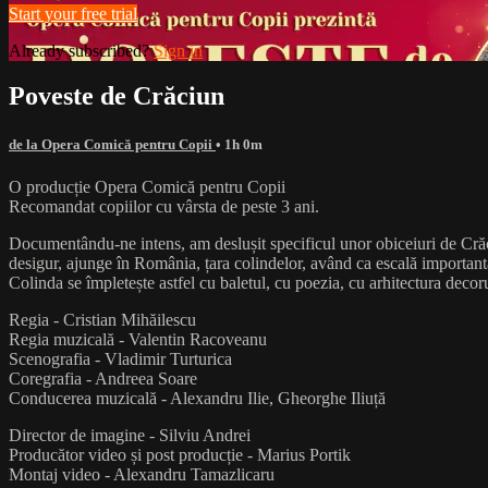
Start your free trial
Already subscribed?
Sign in
Poveste de Crăciun
de la Opera Comică pentru Copii
• 1h 0m
O producție Opera Comică pentru Copii
Recomandat copiilor cu vârsta de peste 3 ani.
Documentându-ne intens, am deslușit specificul unor obiceiuri de Crăc
desigur, ajunge în România, țara colindelor, având ca escală importa
Colinda se împletește astfel cu baletul, cu poezia, cu arhitectura decor
Regia - Cristian Mihăilescu
Regia muzicală - Valentin Racoveanu
Scenografia - Vladimir Turturica
Coregrafia - Andreea Soare
Conducerea muzicală - Alexandru Ilie, Gheorghe Iliuță
Director de imagine - Silviu Andrei
Producător video și post producție - Marius Portik
Montaj video - Alexandru Tamazlicaru