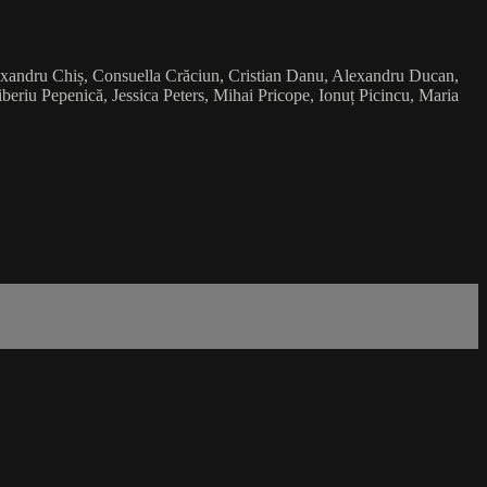
exandru Chiș, Consuella Crăciun, Cristian Danu, Alexandru Ducan,
iu Pepenică, Jessica Peters, Mihai Pricope, Ionuț Picincu, Maria