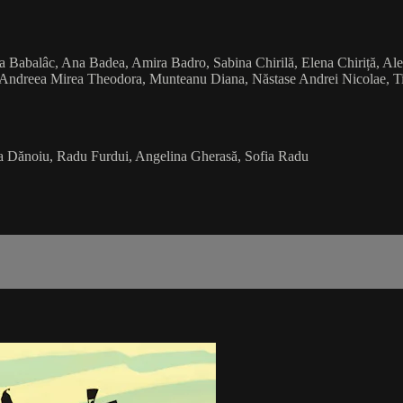
a Babalâc, Ana Badea, Amira Badro, Sabina Chirilă, Elena Chiriță, Al
ndreea Mirea Theodora, Munteanu Diana, Năstase Andrei Nicolae, Tiber
sia Dănoiu, Radu Furdui, Angelina Gherasă, Sofia Radu