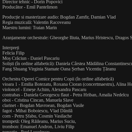
Director tehnic - Dorin Popovici
Producător - Emil Pantelimon
Producție si masterizare audio: Bogdan Zamfir, Damian Vlad
Regia muzicală: Valentin Racoveanu
Maestru lumini: Traian Marin
Aranjamente orchestrale: Gheorghe Iliuta, Marius Hristescu, Dragos
Interpreți
Felicia Filip
Moș Crăciun - Daniel Pascariu
Soliști (în ordine alfabetică): Daniela Cârstea Mădălina Constanti
Fang Shuang Virginia Stamate Oana Șerban Vicentiu Țăranu
Orchestra Operei Comice pentru Copii (în ordine alfabetică)
vioara 1 - Emilia Botezatu, Roxana Cioran (concertmaestru), Alina 
violoncel - Emeșe Achim, Alexandra Pascaru
contrabas - Daniela Georgescu flaut - Petra Hriban, Amalia Nedelcu
oboi - Cristina Cincan, Manuela Slave
clarinet - Bogdan Mavroean, Bogdan Vasile
fagot - Mihai Boboiescu, Vlad Dănilă
corn - Petru Șfabu, Cosmin Vasilache
trompetă: Oleg Răileanu, Marius Suciu,
trombon: Emanuel Andron, Liviu Filip
percuție - Paul Luculescu