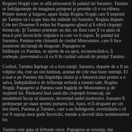
Reginei Nopţii care se află prizonieră în palatul lui Sarastro. Tamino
se îndrăgosteşte de imaginea prinţesei şi promite că o va elibera.
Printre tunete şi fulgere, apare însăşi Regina Nopţii care îl imploră
pe Tamino să-i scape fata din mâinile lui Sarastro. Regina dispare.
Cele trei Doamne îi redau lui Papageno glasul şi îi oferă clopoţei
fermecați. Şi Tamino primeşte un dar, un flaut care îl va ajuta să
treacă prin încercările iniţiatice la care va fi supus. În palatul lui
Sarastro, Pamina este chinuită de crudul Monostatos, care îi face
insistente declaraţii de dragoste. Papageno se
întâlneşte cu Pamina, se sperie de ea apoi, recunoscând-o, îi
vorbeşte, prevenind-o că va fi în curând salvată de prinţul Tamino.
Curând, Tamino înţelege că a fost minţit. Sarastro, departe de a fi un
vrăjitor rău, este un om luminat, animat de cele mai bune intenţii. El
a luat-o pe Pamina din împărăţia răului şi a întunericului pentru a o
salva, îndepărtând-o de influenţa nefastă a mamei sale, Regina
Nopţii. Papageno şi Pamina sunt fugăriţi de Monostatos şi de
slujitorii lui. Păsărarul însă sună din clopoţeii fermecaţi, iar
urmăritorii încep să danseze, devenind astfel inofensivi. Sarastro îl
pedepseşte pe maur pentru purtarea lui. Apoi, el îi desparte pe cei
doi tineri, Pamina şi Tamino, care s-au îndrăgostit, avertizându-i că
vor fi supuşi unor grele încercări, menite a dovedi tăria sentimentelor
lor.
Tamino este gata să înfrunte orice. Papageno ar renunţa, dar