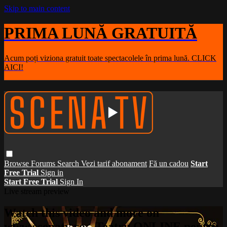
Skip to main content
PRIMA LUNĂ GRATUITĂ
Acum poți viziona gratuit toate spectacolele în prima lună. CLICK
AICI!
Browse
Forums
Search
Vezi tarif abonament
Fă un cadou
Start
Free Trial
Sign in
Start Free Trial
Sign In
Live stream preview
Watch this video and more on
www.scenatv.ro - Teatru ONLINE pentru