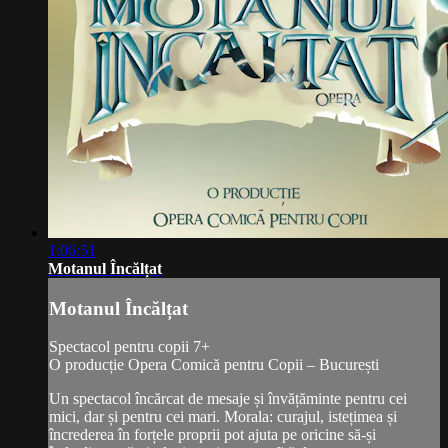
1:06:51
Motanul Încălțat
Motanul Încălțat
Spectacol pentru copii 7+
O producție Opera Comică pentru Copii – București
Un spectacol încărcat de mesaje și învățăminte pentru cei
mici, dar și pentru cei mari. Morala: curajul, istețimea și
încrederea în forțele proprii pot ajuta pe oricine să-și