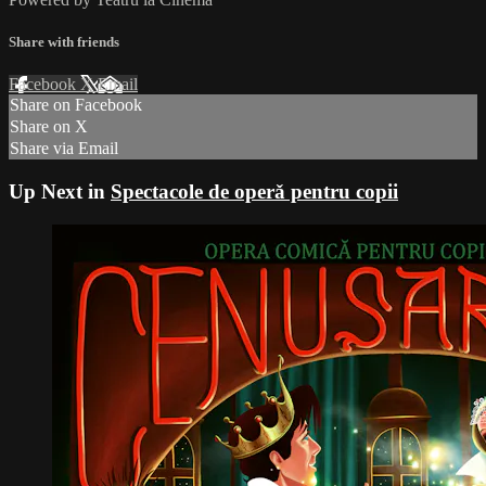
Share with friends
Facebook
X
Email
Share on Facebook
Share on X
Share via Email
Up Next in
Spectacole de operǎ pentru copii