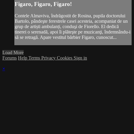
Figaro, Figaro, Figaro!
Contele Almaviva, îndrăgostit de Rosina, pupila doctorului
Bartolo, pândeşte ferestrele casei acesteia, acompaniat de un
grup de artiști ambulanți, conduşi de Fiorello. El dedică
tinerei o serenadă, apoi îi plăteşte pe muzicanţi, îndemnându-i
să se retragă. Apare vestitul bărbier Figaro, cunoscut...
Load More
Forums
Help
Terms
Privacy
Cookies
Sign in
×