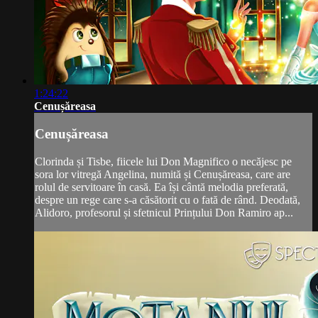
1:24:22
Cenușăreasa
Cenușăreasa
Clorinda și Tisbe, fiicele lui Don Magnifico o necăjesc pe
sora lor vitregă Angelina, numită și Cenușăreasa, care are
rolul de servitoare în casă. Ea își cântă melodia preferată,
despre un rege care s-a căsătorit cu o fată de rând. Deodată,
Alidoro, profesorul și sfetnicul Prințului Don Ramiro ap...