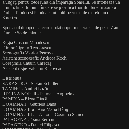
alungaţi pentru totdeauna din împărăţia Soarelui. Se intonează un
imn închinat luminii, în care se glorifică triumful binelui asupra
răului. Tamino şi Pamina sunt uniţi pe vecie de marele preot
Sarastro.
Spectacol de operă - recomandat copiilor cu vârsta de peste 7 ani.
Durata: 58 de minute
Regia Cristian Mihailescu
Dirijor Ciprian Teodorașcu
Scenografia Viorica Petrovici
Asistent scenografie Andreea Koch
Coregrafia Cătălin Caracaș
Asistent regie Valentin Racoveanu
Distributia
SARASTRO - Ștefan Schuller
TAMINO - Andrei Lazăr
REGINA NOPȚII - Plamena Anghelova
PAMINA – Elena Dincă
DOAMNA I - Gabriela Daha
DOAMNA a II-a - Ana Maria Hângu
DOAMNA a III-a - Antonia Cosmina Stancu
PAPAGENA - Oana Șerban
PAPAGENO - Daniel Filipescu