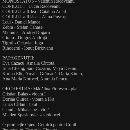
MONOSTATOS - Valentin Racoveanu
COPILUL I - Lucia Racoveanu
COPILUL a II-lea - Cătălina Antal
COPILUL a III-lea – Alina Pușcaș
Leul - Daniel Manea
Zebra - Ștefan Tănase
Maimuța - Andrei Dogaru
Girafa - Dragoș Andruță
Tigrul - Octavian Iuga
Rinocerul - Ionuț Birjovanu
PAPAGENUȚII:
Eva Cazacu, Amalia Cîrcotă,
Irina Cheng, Sara Cozariu, Maya Deanu,
Karina Elic, Amalia Grămadă, Daria Kimm,
Ana Maria Norocel, Antonia Pencu
ORCHESTRA: Mădălina Florescu - pian
Cristian Balaș - vioara I
Dorina Ciurea - vioara a II-a
Luiza Cîrlan - flaut
Claudia Mihalache - violă
Mladen Spasinovici – violoncel
O producție Opera Comică pentru Copii
Powered by Teatru la Cinema