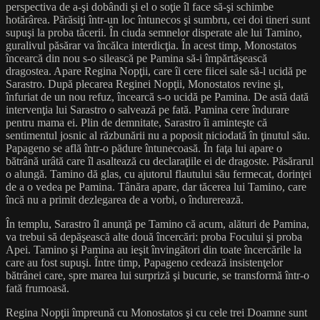
perspectiva de a-şi dobândi şi el o soţie îl face să-şi schimbe
hotărârea. Părăsiţi într-un loc întunecos şi sumbru, cei doi tineri sunt
supuşi la proba tăcerii. În ciuda semnelor disperate ale lui Tamino,
guralivul păsărar va încălca interdicţia. În acest timp, Monostatos
încearcă din nou s-o silească pe Pamina să-i împărtăşească
dragostea. Apare Regina Nopţii, care îi cere fiicei sale să-l ucidă pe
Sarastro. După plecarea Reginei Nopţii, Monostatos revine şi,
înfuriat de un nou refuz, încearcă s-o ucidă pe Pamina. De astă dată
intervenţia lui Sarastro o salvează pe fată. Pamina cere îndurare
pentru mama ei. Plin de demnitate, Sarastro îi aminteşte că
sentimentul josnic al răzbunării nu a poposit niciodată în ţinutul său.
Papageno se află într-o pădure întunecoasă. În faţa lui apare o
bătrână urâtă care îl asaltează cu declaraţiile ei de dragoste. Păsărarul
o alungă. Tamino dă glas, cu ajutorul flautului său fermecat, dorinţei
de a o vedea pe Pamina. Tânăra apare, dar tăcerea lui Tamino, care
încă nu a primit dezlegarea de a vorbi, o îndurerează.
În templu, Sarastro îl anunţă pe Tamino că acum, alături de Pamina,
va trebui să depăşească alte două încercări: proba Focului şi proba
Apei. Tamino şi Pamina au ieşit învingători din toate încercările la
care au fost supuşi. Între timp, Papageno cedează insistenţelor
bătrânei care, spre marea lui surpriză şi bucurie, se transformă într-o
fată frumoasă.
Regina Nopţii împreună cu Monostatos şi cu cele trei Doamne sunt