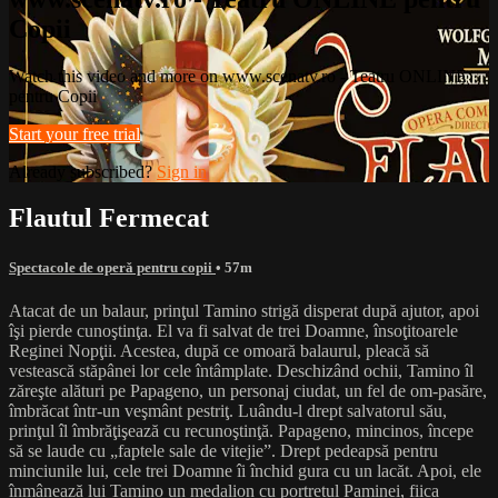
Copii
Watch this video and more on www.scenatv.ro - Teatru ONLINE
pentru Copii
Start your free trial
Already subscribed?
Sign in
Flautul Fermecat
Spectacole de operǎ pentru copii
• 57m
Atacat de un balaur, prinţul Tamino strigă disperat după ajutor, apoi
îşi pierde cunoştinţa. El va fi salvat de trei Doamne, însoţitoarele
Reginei Nopţii. Acestea, după ce omoară balaurul, pleacă să
vestească stăpânei lor cele întâmplate. Deschizând ochii, Tamino îl
zăreşte alături pe Papageno, un personaj ciudat, un fel de om-pasăre,
îmbrăcat într-un veşmânt pestriţ. Luându-l drept salvatorul său,
prinţul îl îmbrăţişează cu recunoştinţă. Papageno, mincinos, începe
să se laude cu „faptele sale de vitejie”. Drept pedeapsă pentru
minciunile lui, cele trei Doamne îi închid gura cu un lacăt. Apoi, ele
înmânează lui Tamino un medalion cu portretul Paminei, fiica