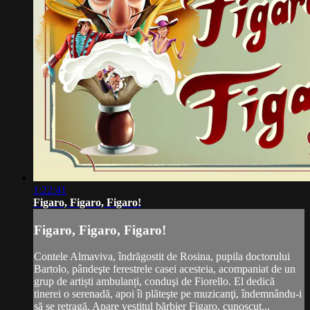
1:22:41
Figaro, Figaro, Figaro!
Figaro, Figaro, Figaro!
Contele Almaviva, îndrăgostit de Rosina, pupila doctorului
Bartolo, pândeşte ferestrele casei acesteia, acompaniat de un
grup de artiști ambulanți, conduşi de Fiorello. El dedică
tinerei o serenadă, apoi îi plăteşte pe muzicanţi, îndemnându-i
să se retragă. Apare vestitul bărbier Figaro, cunoscut...