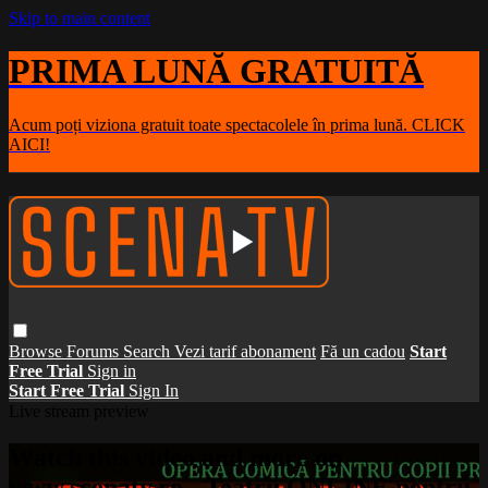
Skip to main content
PRIMA LUNĂ GRATUITĂ
Acum poți viziona gratuit toate spectacolele în prima lună. CLICK
AICI!
Browse
Forums
Search
Vezi tarif abonament
Fă un cadou
Start
Free Trial
Sign in
Start Free Trial
Sign In
Live stream preview
Watch this video and more on
www.scenatv.ro - Teatru ONLINE pentru