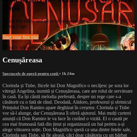
Copii
Watch this video and more on www.scenatv.ro - Teatru ONLINE
pentru Copii
Start your free trial
Already subscribed?
Sign in
Cenușăreasa
Spectacole de operǎ pentru copii
• 1h 24m
Clorinda și Tisbe, fiicele lui Don Magnifico o necăjesc pe sora lor
vitregă Angelina, numită și Cenușăreasa, care are rolul de servitoare
în casă. Ea își cântă melodia preferată, despre un rege care s-a
căsătorit cu o fată de rând. Deodată, Alidoro, profesorul și sfetnicul
Prințului Don Ramiro apare deghizat în cerșetor. Clorinda și Tisbe
vor să-l alunge, dar Cenușăreasa îi oferă ajutorul. Mai mulți curteni
anunță că Don Ramiro le va face în curând o vizită. El o caută pe
cea mai frumoasă fată din ținut și organizează un bal pentru a-și
alege viitoarea soție. Don Magnifico speră ca una dintre fetele sale,
Clorinda sau Tisbe, să fie aleasă, căci doar căsătoria cu un bărbat