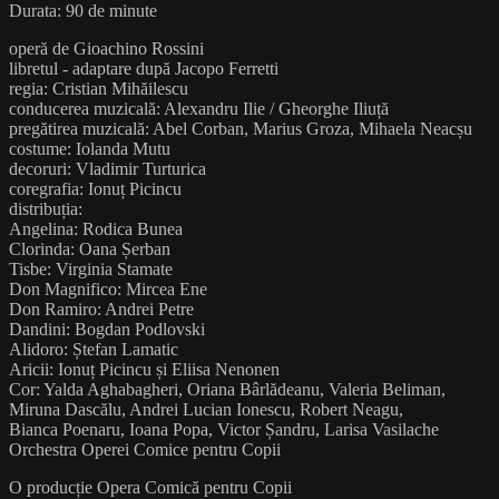
Durata: 90 de minute
operă de Gioachino Rossini
libretul - adaptare după Jacopo Ferretti
regia: Cristian Mihăilescu
conducerea muzicală: Alexandru Ilie / Gheorghe Iliuță
pregătirea muzicală: Abel Corban, Marius Groza, Mihaela Neacșu
costume: Iolanda Mutu
decoruri: Vladimir Turturica
coregrafia: Ionuț Picincu
distribuția:
Angelina: Rodica Bunea
Clorinda: Oana Șerban
Tisbe: Virginia Stamate
Don Magnifico: Mircea Ene
Don Ramiro: Andrei Petre
Dandini: Bogdan Podlovski
Alidoro: Ștefan Lamatic
Aricii: Ionuț Picincu și Eliisa Nenonen
Cor: Yalda Aghabagheri, Oriana Bârlădeanu, Valeria Beliman,
Miruna Dascălu, Andrei Lucian Ionescu, Robert Neagu,
Bianca Poenaru, Ioana Popa, Victor Șandru, Larisa Vasilache
Orchestra Operei Comice pentru Copii
O producție Opera Comică pentru Copii