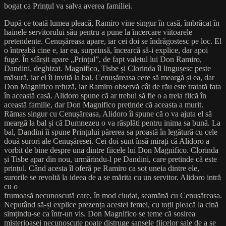
bogat ca Prințul va salva averea familiei.
După ce toată lumea pleacă, Ramiro vine singur în casă, îmbrăcat în
hainele servitorului său pentru a pune la încercare viitoarele
pretendente. Cenușăreasa apare, iar cei doi se îndrăgostesc pe loc. El
o întreabă cine e, iar ea, surprinsă, încearcă să-i explice, dar apoi
fuge. În sfârșit apare „Prințul”, de fapt valetul lui Don Ramiro,
Dandini, deghizat. Magnifico, Tisbe și Clorinda îl lingușesc peste
măsură, iar el îi invită la bal. Cenușăreasa cere să meargă și ea, dar
Don Magnifico refuză, iar Ramiro observă cât de rău este tratată fata
în această casă. Alidoro spune că ar trebui să fie o a treia fiică în
această familie, dar Don Magnifico pretinde că aceasta a murit.
Rămas singur cu Cenușăreasa, Alidoro îi spune că o va ajuta el să
meargă la bal și că Dumnezeu o va răsplăti pentru inima sa bună. La
bal, Dandini îi spune Prințului părerea sa proastă în legătură cu cele
două surori ale Cenușăresei. Cei doi sunt însă mirați că Alidoro a
vorbit de bine despre una dintre fiicele lui Don Magnifico. Clorinda
și Tisbe apar din nou, urmărindu-l pe Dandini, care pretinde că este
prințul. Când acesta îl oferă pe Ramiro ca soț uneia dintre ele,
surorile se revoltă la ideea de a se mărita cu un servitor. Alidoro intră
cu o
frumoasă necunoscută care, în mod ciudat, seamănă cu Cenușăreasa.
Neputând să-și explice prezența acestei femei, cu toții pleacă la cină
simțindu-se ca într-un vis. Don Magnifico se teme că sosirea
misterioasei necunoscute poate distruge șansele fiicelor sale de a se