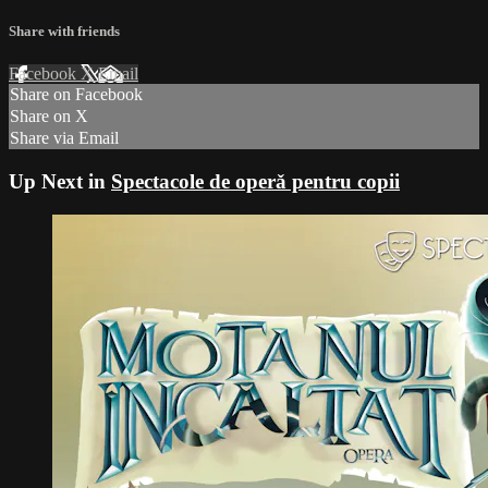
Share with friends
Facebook
X
Email
Share on Facebook
Share on X
Share via Email
Up Next in
Spectacole de operǎ pentru copii