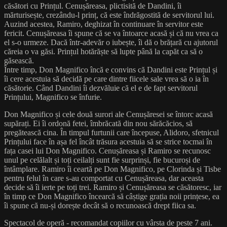
căsători cu Prințul. Cenușăreasa, plictisită de Dandini, îi
mărturisește, crezându-l prinț, că este îndrăgostită de servitorul lui.
Auzind acestea, Ramiro, deghizat în continuare în servitor este
fericit. Cenușăreasa îi spune că se va întoarce acasă și că nu vrea ca
el s-o urmeze. Dacă într-adevăr o iubește, îi dă o brățară cu ajutorul
căreia o va găsi. Prințul hotărăște să lupte până la capăt ca să o
găsească.
Între timp, Don Magnifico încă e convins că Dandini este Prințul și
îi cere acestuia să decidă pe care dintre fiicele sale vrea să o ia în
căsătorie. Când Dandini îi dezvăluie că el e de fapt servitorul
Prințului, Magnifico se înfurie.
Don Magnifico și cele două surori ale Cenușăresei se întorc acasă
supărați. Ei îi ordonă fetei, îmbrăcată din nou sărăcăcios, să
pregătească cina. În timpul furtunii care începuse, Alidoro, sfetnicul
Prințului face în așa fel încât trăsura acestuia să se strice tocmai în
fața casei lui Don Magnifico. Cenușăreasa și Ramiro se recunosc
unul pe celălalt și toți ceilalți sunt fie surprinși, fie bucuroși de
întâmplare. Ramiro îi ceartă pe Don Magnifico, pe Clorinda și Tisbe
pentru felul în care s-au comportat cu Cenușăreasa, dar aceasta
decide să îi ierte pe toți trei. Ramiro și Cenușăreasa se căsătoresc, iar
în timp ce Don Magnifico încearcă să câștige grația noii prințese, ea
îi spune că nu-și dorește decât să o recunoască drept fiica sa.
Spectacol de operă - recomandat copiilor cu vârsta de peste 7 ani.