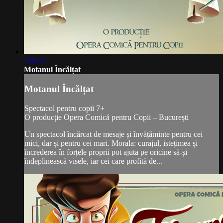
1:06:51
Motanul Încălțat
Motanul Încălțat
Spectacol pentru copii 7+
O producție Opera Comică pentru Copii – București
Un spectacol încărcat de mesaje și învățăminte pentru cei
mici, dar și pentru cei mari. Morala: curajul, istețimea și
încrederea în forțele proprii pot ajuta pe oricine să-și
îndeplinească visele, iar cei care profită de...