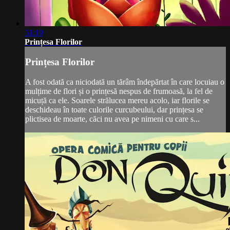
51:19
Prințesa Florilor
Prințesa Florilor
A fost odată ca niciodată un tărâm îndepărtat în care locuiau o
mulțime de flori și o prințesă nespus de frumoasă, la fel de
micuță ca ele. Soarele strălucea mereu acolo, iar florile se
deschideau în toate culorile curcubeului, dar prințesa se
plictisea de moarte, căci nu avea pe nimeni cu care s...