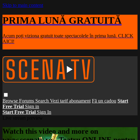
Skip to main content
PRIMA LUNĂ GRATUITĂ
Acum poți viziona gratuit toate spectacolele în prima lună. CLICK
AICI!
Browse
Forums
Search
Vezi tarif abonament
Fă un cadou
Start
Free Trial
Sign in
Start Free Trial
Sign In
Live stream preview
Watch this video and more on
www.scenatv.ro - Teatru ONLINE pentru