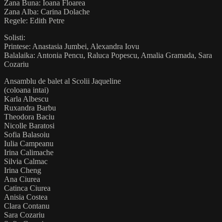
Zana Buna: Ioana Floarea
Zana Alba: Carina Dolache
Regele: Edith Petre
Solisti:
Printese: Anastasia Jumbei, Alexandra Iovu
Balalaika: Antonia Pencu, Raluca Popescu, Amalia Gramada, Sara
Cozariu
Ansamblu de balet al Scolii Jaqueline
(coloana intai)
Karla Albescu
Ruxandra Barbu
Theodora Baciu
Nicolle Baratosi
Sofia Balasoiu
Iulia Campeanu
Irina Calimache
Silvia Calmac
Irina Cheng
Ana Ciurea
Catinca Ciurea
Anisia Costea
Clara Contanu
Sara Cozariu