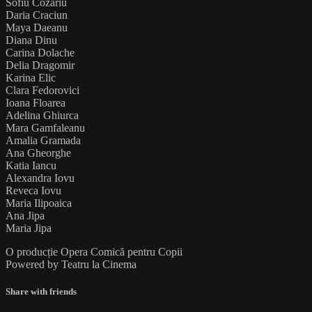
Sofiu Cozariu
Daria Craciun
Maya Daeanu
Diana Dinu
Carina Dolache
Delia Dragomir
Karina Elic
Clara Fedorovici
Ioana Floarea
Adelina Ghiurca
Mara Gamfaleanu
Amalia Gramada
Ana Gheorghe
Katia Iancu
Alexandra Iovu
Reveca Iovu
Maria Ilipoaica
Ana Jipa
Maria Jipa
O producție Opera Comică pentru Copii
Powered by Teatru la Cinema
Share with friends