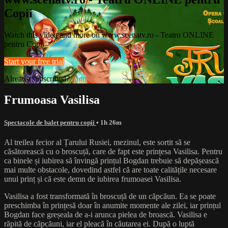
Copii
Watch this video and more on www.scenatv.ro - Teatru ONLINE
pentru Copii
Start your free trial
Already subscribed?
Sign in
Frumoasa Vasilisa
Spectacole de balet pentru copii
• 1h 26m
Al treilea fecior al Țarului Rusiei, mezinul, este sortit să se
căsătorească cu o broscuță, care de fapt este prințesa Vasilisa. Pentru
ca binele și iubirea să învingă prințul Bogdan trebuie să depășească
mai multe obstacole, dovedind astfel că are toate calitățile necesare
unui prinț și că este demn de iubirea frumoasei Vasilisa.
Vasilisa a fost transformată în broscuță de un căpcăun. Ea se poate
preschimba în prințesă doar în anumite momente ale zilei, iar prințul
Bogdan face greșeala de a-i arunca pielea de broască. Vasilisa e
răpită de căpcăuni, iar el pleacă în căutarea ei. După o luptă