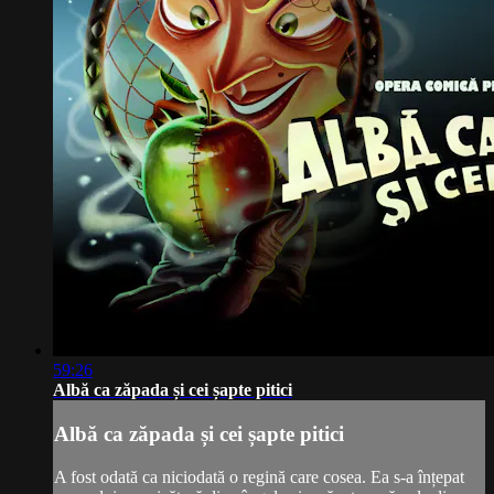
59:26
Albă ca zăpada și cei șapte pitici
Albă ca zăpada și cei șapte pitici
A fost odată ca niciodată o regină care cosea. Ea s-a înțepat