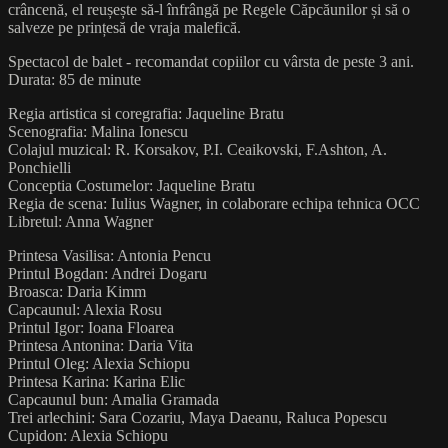
crâncenă, el reușește să-l înfrângă pe Regele Căpcăunilor și să o
salveze pe prințesă de vraja malefică.
Spectacol de balet - recomandat copiilor cu vârsta de peste 3 ani.
Durata: 85 de minute
Regia artistica si coregrafia: Jaqueline Bratu
Scenografia: Malina Ionescu
Colajul muzical: R. Korsakov, P.I. Ceaikovski, F.Ashton, A.
Ponchielli
Conceptia Costumelor: Jaqueline Bratu
Regia de scena: Iulius Wagner, in colaborare echipa tehnica OCC
Libretul: Anna Wagner
Printesa Vasilisa: Antonia Pencu
Printul Bogdan: Andrei Dogaru
Broasca: Daria Kimm
Capcaunul: Alexia Rosu
Printul Igor: Ioana Floarea
Printesa Antonina: Daria Vita
Printul Oleg: Alexia Schiopu
Printesa Karina: Karina Elic
Capcaunul bun: Amalia Gramada
Trei arlechini: Sara Cozariu, Maya Daeanu, Raluca Popescu
Cupidon: Alexia Schiopu