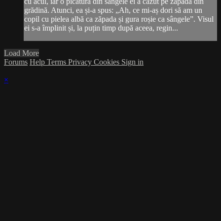
cu acul, iar o picătură din sângele ei a căzut pe zăpada din
grădină. Atunci, ea și-a spus: „Ah, ce mi-aș dori să am un
copil cu pielea albă ca zăpada și gura roșie ca sângele”. Visul
ei s-a împlinit și, la puțin timp după aceea, regin...
Load More
Forums
Help
Terms
Privacy
Cookies
Sign in
×