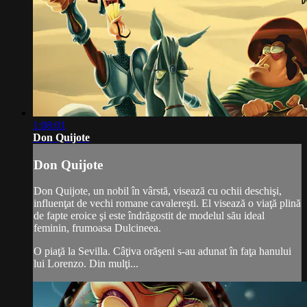
1:08:01
Don Quijote
Don Quijote
Don Quijote, un nobil în vârstă, visează cu ochii deschişi,
influenţat de vechi romane cavalereşti. El visează o viaţă plină
de fapte eroice şi este îndrăgostit de modelul său ideal
feminin, frumoasa Dulcineea.
O piaţă la Sevilla. Câţiva orăşeni s-au adunat în faţa hanului
lui Lorenzo. Din mulţi...