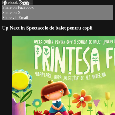
Facebook
X
Email
Share on Facebook
Share on X
Share via Email
Up Next in
Spectacole de balet pentru copii