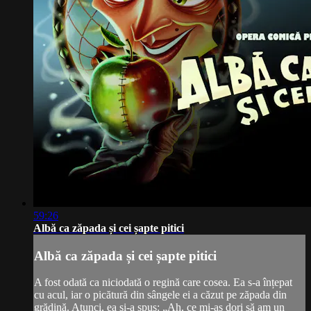
59:26
Albă ca zăpada și cei șapte pitici
Albă ca zăpada și cei șapte pitici
A fost odată ca niciodată o regină care cosea. Ea s-a înțepat
cu acul, iar o picătură din sângele ei a căzut pe zăpada din
grădină. Atunci, ea și-a spus: „Ah, ce mi-aș dori să am un