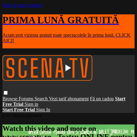
Skip to main content
PRIMA LUNĂ GRATUITĂ
Acum poți viziona gratuit toate spectacolele în prima lună. CLICK
AICI!
Browse
Forums
Search
Vezi tarif abonament
Fă un cadou
Start
Free Trial
Sign in
Start Free Trial
Sign In
Live stream preview
Watch this video and more on
www.scenatv.ro - Teatru ONLINE pentru