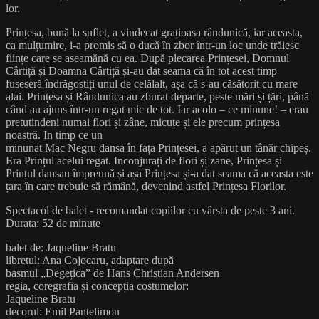
lor.
Prințesa, bună la suflet, a vindecat grațioasa rândunică, iar aceasta,
ca mulțumire, i-a promis să o ducă în zbor într-un loc unde trăiesc
ființe care se aseamănă cu ea. După plecarea Prințesei, Domnul
Cârtiță și Doamna Cârtiță și-au dat seama că în tot acest timp
fuseseră îndrăgostiți unul de celălalt, așa că s-au căsătorit cu mare
alai. Prințesa și Rândunica au zburat departe, peste mări și țări, până
când au ajuns într-un regat mic de tot. Iar acolo – ce minune! – erau
pretutindeni numai flori și zâne, micuțe și ele precum prințesa
noastră. In timp ce un
minunat Mac Negru dansa în fața Prințesei, a apărut un tânăr chipeș.
Era Prințul acelui regat. Inconjurați de flori și zane, Prințesa și
Prințul dansau împreună și așa Prințesa și-a dat seama că aceasta este
țara în care trebuie să rămână, devenind astfel Prințesa Florilor.
Spectacol de balet - recomandat copiilor cu vârsta de peste 3 ani.
Durata: 52 de minute
balet de: Jaqueline Bratu
libretul: Ana Cojocaru, adaptare după
basmul „Degețica” de Hans Christian Andersen
regia, coregrafia și concepția costumelor:
Jaqueline Bratu
decorul: Emil Pantelimon