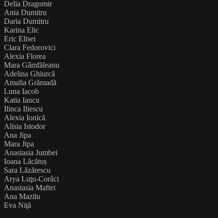
Delia Dragomir
Ania Dumitru
Daria Dumitru
Karina Elic
Eric Elisei
Clara Fedorovici
Alexia Florea
Mara Gâmfăleanu
Adelina Ghiurcă
Amalia Grămadă
Luna Iacob
Katia Iancu
Ilinca Iliescu
Alexia Ionică
Alisia Istodor
Ana Jipa
Mara Jipa
Anastasia Jumbei
Ioana Lăcătuș
Sara Lăzărescu
Arya Luţu-Corâci
Anastasia Maftei
Ana Mazilu
Eva Niţă