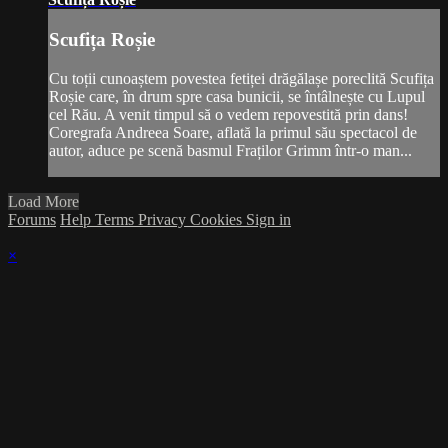
Scufița Roșie
Cu toții cunoaștem povestea fetiței drăgălașe poreclită Scufița
Roșie care, în drum spre casa bunicii, se întâlnește cu Lupul
cel Rău. A venit timpul să o vedem repovestită prin dans!
Coregrafa Andreea Soare, aflată la primul său spectacol de
autor, aduce pe scenă basmul Fraților Grimm într-o man...
Load More
Forums
Help
Terms
Privacy
Cookies
Sign in
×