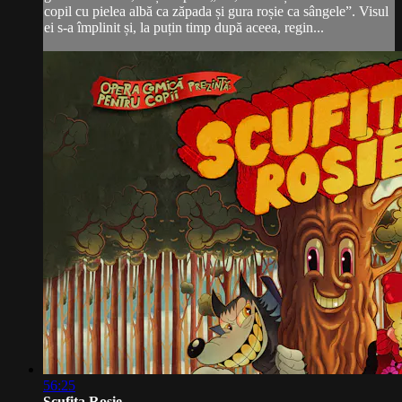
copil cu pielea albă ca zăpada și gura roșie ca sângele”. Visul
ei s-a împlinit și, la puțin timp după aceea, regin...
56:25
Scufița Roșie