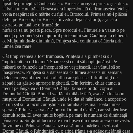
lipsit de primejdii. Dintr-o dată o Broască uriașă a prins-o și a dus-o
la balta în care trăia. Broasca era impresionată de frumusețea fetei și
vroia neapărat să o mărite cu fiul ei, Broscoiul. Prințesa nu-l plăcea
defel pe Broscoi, dar Broasca îi vedea deja căsătoriți, așa că a
așezat-o pe fată pe o frunză de
nufăr ca să nu poată pleca. Spre norocul ei, Fluturele a văzut-o pe
micuța prizonieră și cu ajutorul prietenului său Cărăbușul a eliberat-
o. Mulțumindu-le din inimă, Prințesa și-a continuat călătoria prin
lumea cea mare.
Cât timp vremea a fost frumoasă, Prințesa s-a plimbat și s-a
împrietenit cu o Doamnă Șoarece și cu ai săi copii jucăuși. Pe
măsură ce frunzele au început să se veștejească, iar vântul să se
înăsprească, Prințesa și-a dat seama că lumea aceasta nu semăna
deloc cu regatul mereu însorit din care plecase. Primii fulgi de
zăpadă au găsit-o aproape înghețată. Din fericire, chiar atunci a
trecut pe lângă ea o Doamnă Cârtiță, bona celor doi copii ai
Domnului Cârtiță. Bonei i s-a făcut milă de fată, așa că a luat-o în
mușuroiul Domnului Cârtiță, unde i-a dat să mănânce, a acoperit-o
cu un șal și i-a făcut cunoștință cu familia acestuia. Toată lumea
spera că Prințesa se va căsători cu Domnul Cârtiță, care-și pierduse
demult soția. El avea multe bogății, pe care le număra de dimineață
până seara. Singurul lucru care mai lipsea din mușuroi era o nevastă.
În vreme ce Prințesa căuta scuze ca să nu se mărite cu seriosul
Domn Cârtiță, o Rândunică cu o aripă frântă s-a adăpostit lângă casa