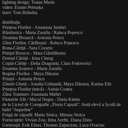
lighting design: Traian Marin
video: Eranio Petrușka
laser: Tom Brânduș
distribuția
Prințesa Florilor - Anastasia Jumbei
Rândunica - Maria Zarafiu / Raluca Popescu
Doamna Broască - Antonia Pencu
Zâna Florilor, Cărăbușul - Raluca Popescu
Bona-Cârtiță - Sara Cozariu
Prințul Broscoi - Mara Gâmfăleanu
Domul Cârtiță - Irina Cheng
Copiii-Cârtițe - Delia Dragomir, Clara Fedorovici
Doamna Șoarece - Maria Zarafiu
Regina Florilor - Maya Dăeanu
Prințul - Antonia Pencu
Zânele Gheții - Amalia Grămadă, Maya Dăeanu, Karina Elic
Prințesa Florilor (mică) - Anisia Costea
Zâna Toamnei- Anastasia Maftei
Fluturele Alb / Macul Negru - Daria Kimm
de la Liceul de Coregrafie „Floria Capsali”, fostă elevă a Școlii de
balet “Jaqueline”
Fulgii de zăpadă: Maria Stoica, Miruna Stoica
Furnicuțele: Vivian Zou, Irina Arefte, Diana Dinu
Greierașii: Erik Elisei, Thomas Zapucioiu, Luca Ovaciuc