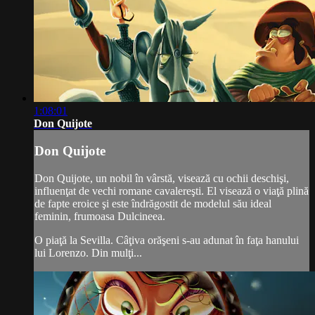
1:08:01
Don Quijote
Don Quijote
Don Quijote, un nobil în vârstă, visează cu ochii deschişi,
influenţat de vechi romane cavalereşti. El visează o viaţă plină
de fapte eroice şi este îndrăgostit de modelul său ideal
feminin, frumoasa Dulcineea.
O piaţă la Sevilla. Câţiva orăşeni s-au adunat în faţa hanului
lui Lorenzo. Din mulţi...