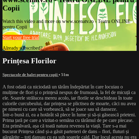
Copii
Watch this video and more on www.scenatv.ro - Teatru ONLINE
pentru Copii
Start your free trial
Already subscribed?
Sign in
Prințesa Florilor
Spectacole de balet pentru copii
• 51m
A fost odată ca niciodată un tărâm îndepărtat în care locuiau o
mulțime de flori și o prințesă nespus de frumoasă, la fel de micuță ca
ele. Soarele strălucea mereu acolo, iar florile se deschideau în toate
culorile curcubeului, dar prințesa se plictisea de moarte, căci nu avea
pe nimeni cu care să vorbească, să se joace sau să danseze.
Într-o bună zi, ea a hotărât să plece în lume și să-și găsească prieteni.
Prima țară pe care a vizitat-o semăna cu tărâmul de pe care plecase.
Era primăvară, așa că toată natura revenea la viață. Tare s-a mai
bucurat Prințesa când și-a găsit parteneri de dans – flori, fluturi și
gărgărițe – toți dansau cu ea sub soarele cald. Dar locul acesta nu era