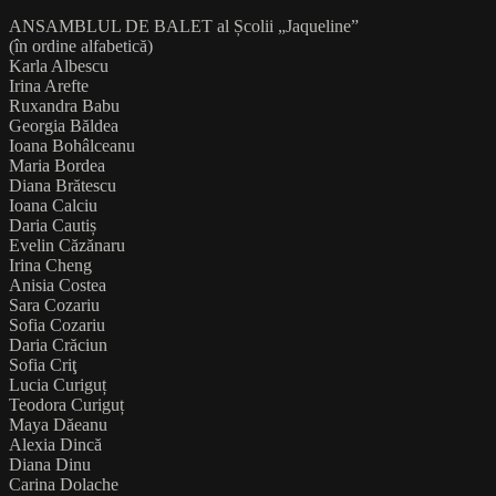
ANSAMBLUL DE BALET al Școlii „Jaqueline”
(în ordine alfabetică)
Karla Albescu
Irina Arefte
Ruxandra Babu
Georgia Băldea
Ioana Bohâlceanu
Maria Bordea
Diana Brătescu
Ioana Calciu
Daria Cautiș
Evelin Căzănaru
Irina Cheng
Anisia Costea
Sara Cozariu
Sofia Cozariu
Daria Crăciun
Sofia Criţ
Lucia Curiguț
Teodora Curiguț
Maya Dăeanu
Alexia Dincă
Diana Dinu
Carina Dolache