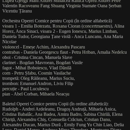
Lupea Gjergji Mani Andrei Mihalcea Raluca Oprea Andrei Petre
Valentin Racoveanu Fang Shuang Virginia Stamate Oana Șerban
Vicentiu Țăranu
Orchestra Operei Comice pentru Copii (în ordine alfabetică)
vioara 1 - Emilia Botezatu, Roxana Cioran (concertmaestru), Alina
Horez, Anca Sinaci, vioara 2 - Eugen Ionescu, Marius Limban,
Daniela Tudor, Georgiana Țane violă - Anca Luncanu, Ana Maria
Nicolae
violoncel - Emeșe Achim, Alexandra Pascaru
contrabas - Daniela Georgescu flaut - Petra Hriban, Amalia Nedelcu
oboi - Cristina Cincan, Manuela Slave
clarinet - Bogdan Mavroean, Bogdan Vasile
fagot - Mihai Boboiescu, Vlad Dănilă
corn - Petru Șfabu, Cosmin Vasilache
trompetă: Oleg Răileanu, Marius Suciu,
trombon: Emanuel Andron, Liviu Filip
percuție - Paul Luculescu
pian - Abel Corban, Mihaela Neacșu
Baletul Operei Comice pentru Copii (în ordine alfabetică):
Rudolph - Andrei Ardeleanu, Dragoș Andruță, Mihaela Anica,
Cristina Babalâc, Ana Badea, Amira Badro, Sabina Chirilă, Elena
Chiriță, Alexandru Chiș, Consuella Crăciun, Cristian Danu,
Alexandru Ducan, Marius Dură , Emily Fung Yu Chin Liao, Delia
Luca, Daniel Manea, Andreea Mirea Theodora, Munteanu Diana,