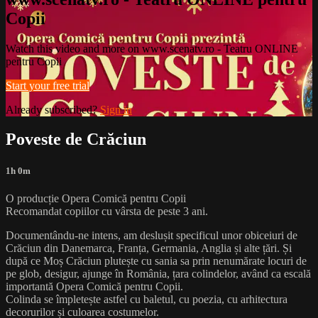
Copii
Watch this video and more on www.scenatv.ro - Teatru ONLINE
pentru Copii
Start your free trial
Already subscribed?
Sign in
Poveste de Crăciun
1h 0m
O producție Opera Comică pentru Copii
Recomandat copiilor cu vârsta de peste 3 ani.
Documentându-ne intens, am deslușit specificul unor obiceiuri de
Crăciun din Danemarca, Franța, Germania, Anglia și alte țări. Și
după ce Moș Crăciun plutește cu sania sa prin nenumărate locuri de
pe glob, desigur, ajunge în România, țara colindelor, având ca escală
importantă Opera Comică pentru Copii.
Colinda se împletește astfel cu baletul, cu poezia, cu arhitectura
decorurilor și culoarea costumelor.