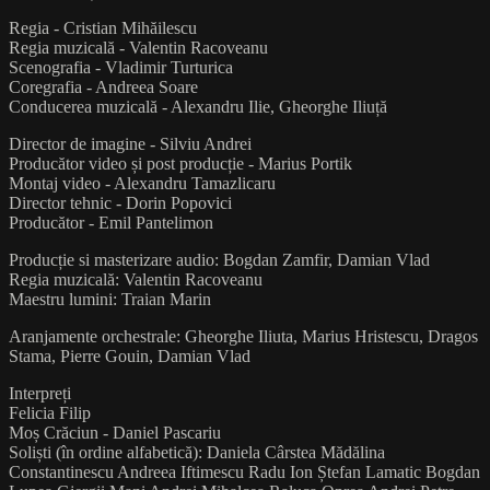
Regia - Cristian Mihăilescu
Regia muzicală - Valentin Racoveanu
Scenografia - Vladimir Turturica
Coregrafia - Andreea Soare
Conducerea muzicală - Alexandru Ilie, Gheorghe Iliuță
Director de imagine - Silviu Andrei
Producător video și post producție - Marius Portik
Montaj video - Alexandru Tamazlicaru
Director tehnic - Dorin Popovici
Producător - Emil Pantelimon
Producție si masterizare audio: Bogdan Zamfir, Damian Vlad
Regia muzicală: Valentin Racoveanu
Maestru lumini: Traian Marin
Aranjamente orchestrale: Gheorghe Iliuta, Marius Hristescu, Dragos
Stama, Pierre Gouin, Damian Vlad
Interpreți
Felicia Filip
Moș Crăciun - Daniel Pascariu
Soliști (în ordine alfabetică): Daniela Cârstea Mădălina
Constantinescu Andreea Iftimescu Radu Ion Ștefan Lamatic Bogdan