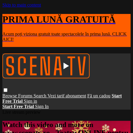
Skip to main content
PRIMA LUNĂ GRATUITĂ
Acum poți viziona gratuit toate spectacolele în prima lună. CLICK
AICI!
Browse
Forums
Search
Vezi tarif abonament
Fă un cadou
Start
Free Trial
Sign in
Start Free Trial
Sign In
Live stream preview
Watch this video and more on
www.scenatv.ro - Teatru ONLINE pentru