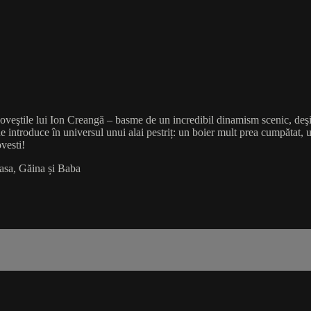
poveştile lui Ion Creangă – basme de un incredibil dinamism scenic, deşi
l ne introduce în universul unui alai pestriț: un boier mult prea cumpătat,
ovesti!
easa, Găina și Baba