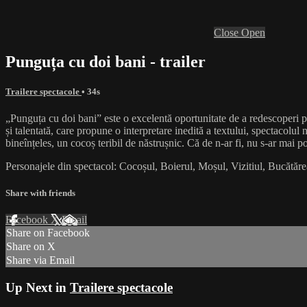
Close
Open
Punguța cu doi bani - trailer
Trailere spectacole
• 34s
„Punguța cu doi bani” este o excelentă oportunitate de a redescoperi 
și talentată, care propune o interpretare inedită a textului, spectacolu
bineînțeles, un cocoș teribil de năstrușnic. Că de n-ar fi, nu s-ar mai p
Personajele din spectacol: Cocoșul, Boierul, Moșul, Vizitiul, Bucătăr
Share with friends
Facebook
X
Email
Share on Facebook
Share on X
Share via Email
Up Next in
Trailere spectacole