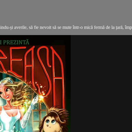
indu-și averile, să fie nevoit să se mute într-o mică fermă de la țară, împr