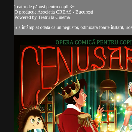
Teatru de păpuși pentru copii 3+
O producție Asociația CREAS - București
Powered by Teatru la Cinema
S-a întâmplat odată ca un negustor, odinioară foarte înstărit, iros