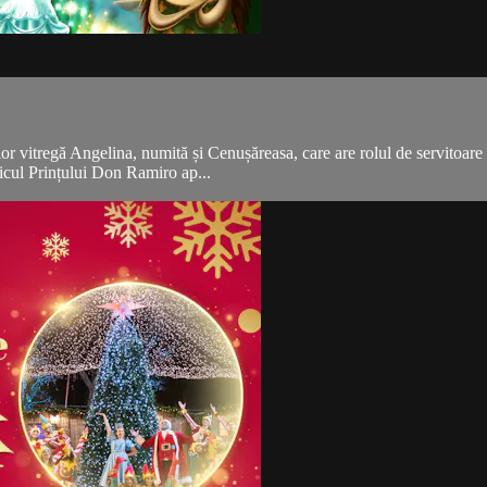
or vitregă Angelina, numită și Cenușăreasa, care are rolul de servitoare 
nicul Prințului Don Ramiro ap...