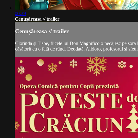
00:39
Cenușăreasa // trailer
Cenușăreasa // trailer
Clorinda și Tisbe, fiicele lui Don Magnifico o necăjesc pe sora l
căsătorit cu o fată de rând. Deodată, Alidoro, profesorul și sfet