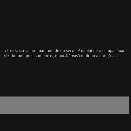
 au fost scrise acum mai mult de un secol. Adaptat de o echipă tânără
 un vizitiu mult prea somnoros, o bucătăreasă mult prea aprigă – și,