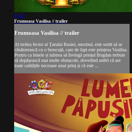
01:02
Frumoasa Vasilisa // trailer
Frumoasa Vasilisa // trailer
Al treilea fecior al Țarului Rusiei, mezinul, este sortit să se
căsătorească cu o broscuță, care de fapt este prințesa Vasilisa.
Pentru ca binele și iubirea să învingă prințul Bogdan trebuie
să depășească mai multe obstacole, dovedind astfel că are
toate calitățile necesare unui prinț și că este ...