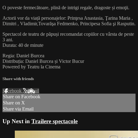
O poveste fermecătoare, plină de intrigi regale, dragoste și emoţii.
Actorii vor da viață personajelor: Prinţesa Anastasia, Ţarina Maria ,
Dimitri , Vladimir,Tovarăşa Fedmenko, Principesa Sofia şi Rasputin.
Spectacol de teatru de păpuși recomandat copiilor cu vârsta de peste
3 ani.
Durata: 40 de minute
Regia: Daniel Burcea
Distribuția: Daniel Burcea și Victor Bucur
Powered by Teatru la Cinema
Share with friends
Facebook
X
Email
Share on Facebook
Share on X
Share via Email
Up Next in
Trailere spectacole