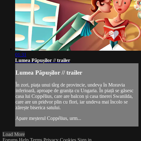
01:31
Lumea Păpușilor // trailer
Lumea Păpușilor // trailer
În zori, piața unui târg de provincie, undeva în Moravia
inferioară, aproape de granița cu Ungaria. În piață se găsesc
casa lui Coppélius, care are balcon și casa tinerei Swanilda,
care are un pridvor plin cu flori, iar undeva mai încolo se
zărește biserica satului.
Apare meșterul Coppélius, urm...
Load More
Forums
Help
Terms
Privacy
Cookies
Sign in