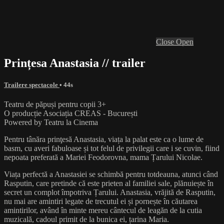
Close
Open
Prințesa Anastasia // trailer
Trailere spectacole
• 44s
Teatru de păpuși pentru copii 3+
O producție Asociația CREAS - București
Powered by Teatru la Cinema
Pentru tânăra prinţesă Anastasia, viața la palat este ca o lume de
basm, cu averi fabuloase și tot felul de privilegii care i se cuvin, fiind
nepoata preferată a Mariei Feodorovna, mama Țarului Nicolae.
Viața perfectă a Anastasiei se schimbă pentru totdeauna, atunci când
Rasputin, care pretinde că este prieten al familiei sale, plănuiește în
secret un complot împotriva Țarului. Anastasia, vrăjită de Rasputin,
nu mai are amintiri legate de trecutul ei și pornește în căutarea
amintirilor, având în minte mereu cântecul de leagăn de la cutia
muzicală, cadoul primit de la bunica ei, țarina Maria.