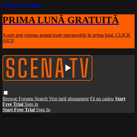
Skip to main content
PRIMA LUNĂ GRATUITĂ
Acum poți viziona gratuit toate spectacolele în prima lună. CLICK
AICI!
Browse
Forums
Search
Vezi tarif abonament
Fă un cadou
Start
Free Trial
Sign in
Start Free Trial
Sign In
Live stream preview