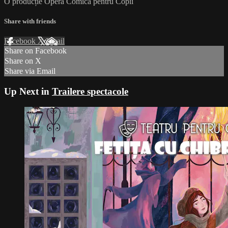
O producție Opera Comică pentru Copii
Share with friends
Facebook
X
Email
Share on Facebook
Share on X
Share via Email
Up Next in
Trailere spectacole