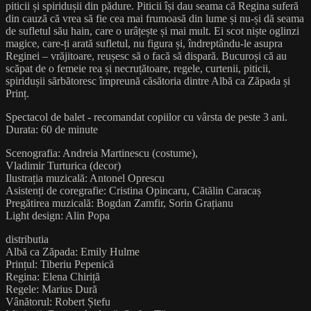
piticii și spiridușii din pădure. Piticii își dau seama că Regina suferă
din cauză că vrea să fie cea mai frumoasă din lume și nu-și dă seama
de sufletul său hain, care o urâțește și mai mult. Ei scot niște oglinzi
magice, care-ți arată sufletul, nu figura și, îndreptându-le asupra
Reginei – vrăjitoare, reușesc să o facă să dispară. Bucuroși că au
scăpat de o femeie rea și necruțătoare, regele, curtenii, piticii,
spiridușii sărbătoresc împreună căsătoria dintre Albă ca Zăpada și
Prinț.
Spectacol de balet - recomandat copiilor cu vârsta de peste 3 ani.
Durata: 60 de minute
Scenografia: Andreia Martinescu (costume),
Vladimir Turturica (decor)
Ilustrația muzicală: Antonel Oprescu
Asistenți de coregrafie: Cristina Opincaru, Cătălin Caracaș
Pregătirea muzicală: Bogdan Zamfir, Sorin Grațianu
Light design: Alin Popa
distributia
Albă ca Zăpada: Emily Hulme
Prințul: Tiberiu Pepenică
Regina: Elena Chiriță
Regele: Marius Dură
Vânătorul: Robert Ștefu