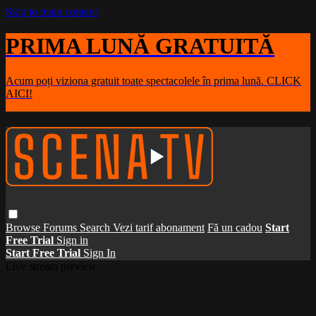
Skip to main content
PRIMA LUNĂ GRATUITĂ
Acum poți viziona gratuit toate spectacolele în prima lună. CLICK
AICI!
Browse
Forums
Search
Vezi tarif abonament
Fă un cadou
Start
Free Trial
Sign in
Start Free Trial
Sign In
Live stream preview