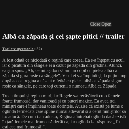
Close
Open
Albă ca zăpada și cei șapte pitici // trailer
Trailere spectacole
• 32s
A fost odată ca niciodată o regină care cosea. Ea s-a înțepat cu acul,
iar o picătură din sângele ei a căzut pe zăpada din grădină. Atunci,
ea și-a spus: „Ah, ce mi-aș dori să am un copil cu pielea albă ca
zăpada și gura roșie ca sângele”. Visul ei s-a împlinit și, la puțin timp
după aceea, regina a născut o fetiță cu pielea albă ca zăpada și gura
roșie ca sângele, pe care toți curtenii o numeau Albă ca Zăpada.
Trecu timpul și regina muri, iar Regele s-a recăsătorit cu o femeie
foarte frumoasă, dar vanitoasă și cu puteri magice. Ea avea trei
miniștri care-i împlineau toate dorințele. Auzise că există pe lume o
oglindă fermecată care spune numai adevărul și a cerut miniștrilor să
i-o aducă. De cum i-au adus-o, Regina a întrebat oglinda dacă există
în țară femeie mai frumoasă decât ea, iar oglinda i-a răspuns: „Tu
ești cea mai frumoasă!”.