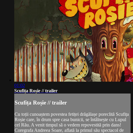
01:02
Scufița Roșie // trailer
Scufița Roșie // trailer
Cu toții cunoaștem povestea fetiței drăgălașe poreclită Scufița
Roșie care, în drum spre casa bunicii, se întâlnește cu Lupul
cel Rău. A venit timpul să o vedem repovestită prin dans!
Coregrafa Andreea Soare, aflată la primul său spectacol de