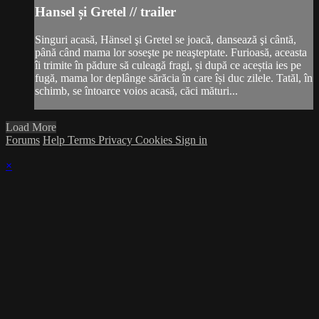
Hansel și Gretel // trailer
Singuri acasă, Hänsel şi Gretel se joacă, dansează şi cântă,
până când mama lor soseşte pe neaşteptate. Furioasă, aceasta
îi trimite în pădure să culeagă fragi, și după ce aceștia ies pe
fugă, mama lor deplânge sărăcia în care își duc zilele. Tatăl, în
schimb, se întoarce voios acasă, căci mături...
Load More
Forums
Help
Terms
Privacy
Cookies
Sign in
×