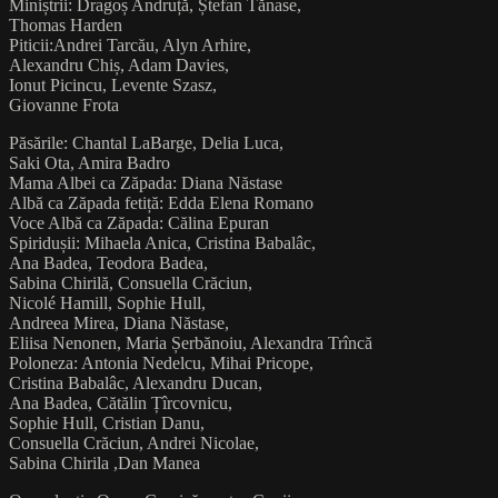
Miniștrii: Dragoș Andruță, Ștefan Tănase,
Thomas Harden
Piticii:Andrei Tarcău, Alyn Arhire,
Alexandru Chiș, Adam Davies,
Ionut Picincu, Levente Szasz,
Giovanne Frota
Păsările: Chantal LaBarge, Delia Luca,
Saki Ota, Amira Badro
Mama Albei ca Zăpada: Diana Năstase
Albă ca Zăpada fetiță: Edda Elena Romano
Voce Albă ca Zăpada: Călina Epuran
Spiridușii: Mihaela Anica, Cristina Babalâc,
Ana Badea, Teodora Badea,
Sabina Chirilă, Consuella Crăciun,
Nicolé Hamill, Sophie Hull,
Andreea Mirea, Diana Năstase,
Eliisa Nenonen, Maria Șerbănoiu, Alexandra Trîncă
Poloneza: Antonia Nedelcu, Mihai Pricope,
Cristina Babalâc, Alexandru Ducan,
Ana Badea, Cătălin Țîrcovnicu,
Sophie Hull, Cristian Danu,
Consuella Crăciun, Andrei Nicolae,
Sabina Chirila ,Dan Manea