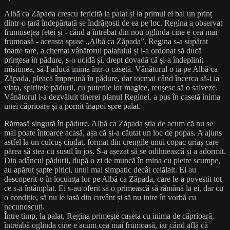
Albă ca Zăpada crescu fericită la palat și la primul ei bal un prinț
dintr-o țară îndepărtată se îndrăgosti de ea pe loc. Regina a observat
frumusețea fetei și - când a întrebat din nou oglinda cine e cea mai
frumoasă - aceasta spuse „Albă ca Zăpada”. Regina s-a supărat
foarte tare, a chemat vânătorul palatului și i-a ordonat să ducă
prințesa în pădure, s-o ucidă și, drept dovadă că și-a îndeplinit
misiunea, să-I aducă inima într-o casetă. Vânătorul o ia pe Albă ca
Zăpada, pleacă împreună în pădure, dar tocmai când încerca să-i ia
viața, spiritele pădurii, cu puterile lor magice, reușesc să o salveze.
Vânătorul i-a dezvăluit tinerei planul Reginei, a pus în casetă inima
unei căprioare și a pornit înapoi spre palat.
Rămasă singură în pădure, Albă ca Zăpada știa de acum că nu se
mai poate întoarce acasă, așa că și-a căutat un loc de popas. A ajuns
astfel la un culcuș ciudat, format din crengile unui copac uriaș care
părea să stea cu susul în jos. S-a așezat să se odihnească și a adormit.
Din adâncul pădurii, după o zi de muncă în mina cu pietre scumpe,
au apărut șapte pitici, unul mai simpatic decât celălalt. Ei au
descoperit-o în locuința lor pe Albă ca Zăpada, care le-a povestit tot
ce s-a întâmplat. Ei s-au oferit să o primească să rămână la ei, dar cu
o condiție, să nu le iasă din cuvânt și să nu intre în vorbă cu
necunoscuți.
Între timp, la palat, Regina primește caseta cu inima de căprioară,
întreabă oglinda cine e acum cea mai frumoasă, iar când află că