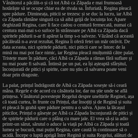
Vânătorul a păcălit-o și că tot Albă ca Zăpada e mai frumoasă
hotărăște să se ocupe chiar ea de rivala sa. Înfuriată, Regina pleacă
spre pădure. Dimineața, piticii se trezesc și se duc la lucru, iar Albă
ca Zăpada rămâne singură ca să aibă grijă de locuința lor. Apare
deghizată Regina, care îi face cadou o centură fermecată, numai că
centura mai-mai s-o sufoce în strânsoare pe Albă ca Zăpada dacă
spiritele pădurii n-ar fi apărut la timp s-o salveze. Văzând că această
păcăleală n-a avut rezultat, Regina îi oferă fetei un măr otrăvit. De
data aceasta, nici spiritele pădurii, nici piticii care se întorc de la
mină nu mai pot face nimic, iar Regina pleacă mulțumită către palat.
Tristețe mare în pădure, căci Albă ca Zăpada a rămas fără suflare și
nu mai poate fi salvată. Întinsă pe un pat, ea își așteaptă sfârșitul,
înconjurată de pitici și spirite, care nu știu că salvarea poate veni
doar prin dragoste.
La palat, prințul îndrăgostit de Albă ca Zăpada sosește să-i ceară
mâna. Regele e de acord cu căsătoria lor, dar nu știe unde se află
prințesa. Vânătorul povestește Regelui despre uneltirile Reginei, așa
că toată curtea, în frunte cu Prințul, dar însoțiți și de Regină și suita
ei pleacă în grabă spre pădure pentru a o salva. Ajuns la lăcașul
piticilor, Prințul o găsește pe Albă ca Zăpada înconjurată de pitici și
de spiritele pădurii care o plâng cu mare jale. El vrea să-și ia adio
printr-un sărut, sărutul o aduce la viață pe Albă ca Zăpada și toată
lumea se bucură, mai puțin Regina, care caută în continuare să o
ucidă. Începe o luptă aprigă între Regină și suita Regelui, alături de