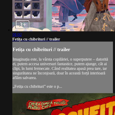
01:02
Fetița cu chibrituri // trailer
Fetița cu chibrituri // trailer
Imaginația este, la vârsta copilăriei, o superputere – datorită
ei, putem accesa universuri fantastice, putem ajunge, cât ai
clipi, în lumi fermecate. Când realitatea apasă prea tare, iar
singurătatea ne înconjoară, doar în această forță interioară
aflăm salvarea.
„Fetița cu chibrituri” este o p...