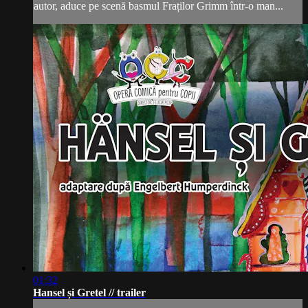
autor, aduce pe scenă basmul Fraților Grimm într-o man...
01:32
Hansel și Gretel // trailer