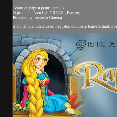
Teatru de păpuși pentru copii 3+
O producție Asociația CREAS - București
Powered by Teatru la Cinema
S-a întâmplat odată ca un negustor, odinioară foarte înstărit, iros