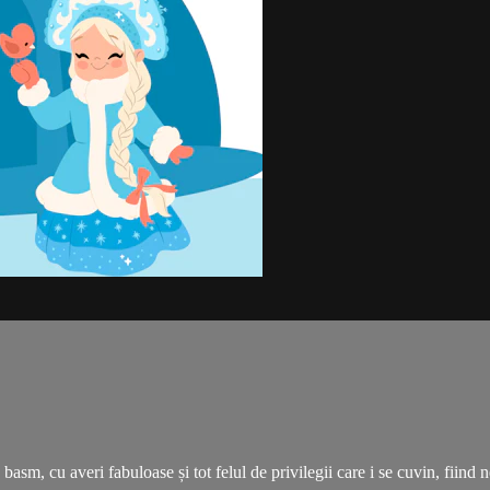
e basm, cu averi fabuloase și tot felul de privilegii care i se cuvin, fii