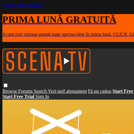
Skip to main content
PRIMA LUNĂ GRATUITĂ
Acum poți viziona gratuit toate spectacolele în prima lună. CLICK A
Browse
Forums
Search
Vezi tarif abonament
Fă un cadou
Start Free
Start Free Trial
Sign In