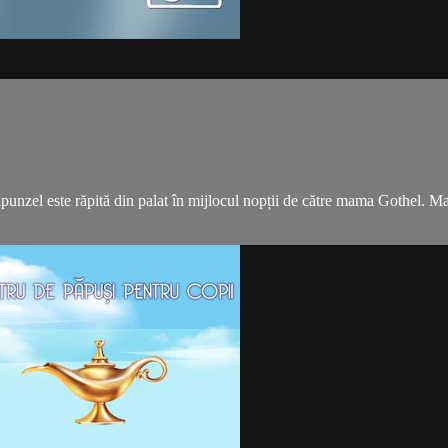
unzel este răpită din palat în mijlocul nopții de către mama Gothel. Mama