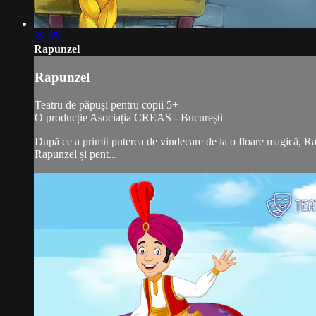
33:35
Rapunzel
Rapunzel
Teatru de păpuși pentru copii 5+
O producție Asociația CREAS - București
După ce a primit puterea de vindecare de la o floare magică, Rap
Rapunzel și pent...