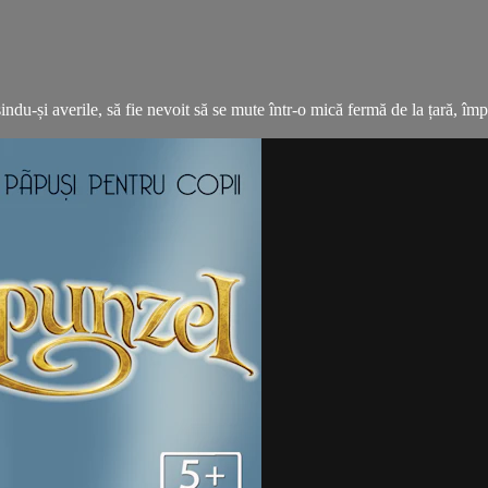
indu-și averile, să fie nevoit să se mute într-o mică fermă de la țară, împr