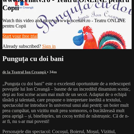
Copii
Watch this video and more on www.scenatv.ro - Teatru ONLINE
pentru Copii
Start your free trial
Already subscribed?
Sign in
Punguța cu doi bani
de la Teatrul Ion Creangă
• 34m
„Punguța cu doi bani” este o excelentă oportunitate de a redescoperi
poveştile lui Ion Creangă – basme de un incredibil dinamism scenic,
deşi au fost scrise acum mai mult de un secol. Adaptat de o echipă
tânără și talentată, care propune o interpretare inedită a textului,
spectacolul ne introduce în universul unui alai pestriț: un boier mult
prea cumpătat, un vizitiu mult prea somnoros, o bucătăreasă mult
prea aprigă – și, bineînțeles, un cocoș teribil de năstrușnic. Că de n-
ar fi, nu s-ar mai povesti!
Personajele din spectacol: Cocoșul, Boierul, Moșul, Vizitiul,