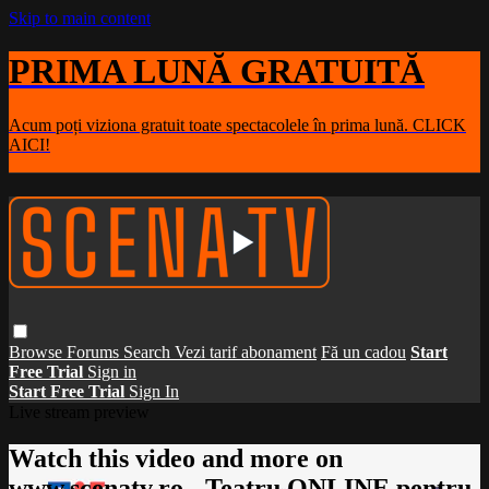
Skip to main content
PRIMA LUNĂ GRATUITĂ
Acum poți viziona gratuit toate spectacolele în prima lună. CLICK
AICI!
Browse
Forums
Search
Vezi tarif abonament
Fă un cadou
Start
Free Trial
Sign in
Start Free Trial
Sign In
Live stream preview
Watch this video and more on
www.scenatv.ro - Teatru ONLINE pentru