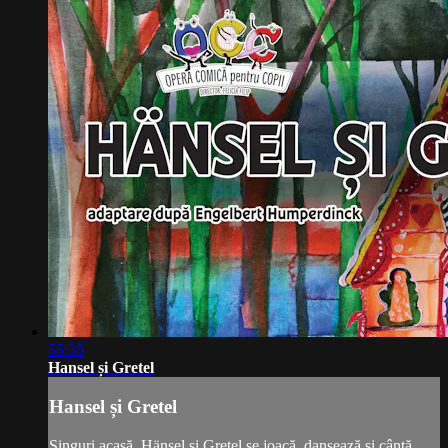
55:35
Hansel și Gretel
Hansel și Gretel
Singuri acasă, Hänsel şi Gretel se joacă, dansează şi cântă,