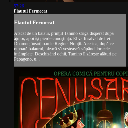
57:26
Flautul Fermecat
Flautul Fermecat
Atacat de un balaur, prinţul Tamino strigă disperat după
ajutor, apoi îşi pierde cunoştinţa. El va fi salvat de trei
Doamne, însoţitoarele Reginei Nopţii. Acestea, după ce
omoară balaurul, pleacă să vestească stăpânei lor cele
întâmplate. Deschizând ochii, Tamino îl zăreşte alături pe
Papageno, u...