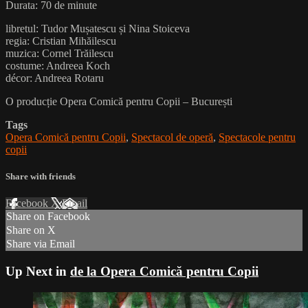
Durata: 70 de minute
libretul: Tudor Mușatescu și Nina Stoiceva
regia: Cristian Mihăilescu
muzica: Cornel Trăilescu
costume: Andreea Koch
décor: Andreea Rotaru
O producție Opera Comică pentru Copii – București
Tags
Opera Comică pentru Copii
,
Spectacol de operă
,
Spectacole pentru
copii
Share with friends
Facebook
X
Email
Share on Facebook
Share on X
Share via Email
Up Next in
de la Opera Comică pentru Copii