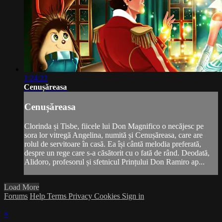
1:24:22
Cenușăreasa
Cenușăreasa
Clorinda și Tisbe, fiicele lui Don Magnifico o necăjesc pe
sora lor vitregă Angelina, numită și Cenușăreasa, care are
rolul de servitoare în casă. Ea își cântă melodia preferată,
despre un rege care s-a căsătorit cu o fată de rând. Deodată,
Alidoro, profesorul și sfetnicul Prințului Don Ramiro ap...
Load More
Forums
Help
Terms
Privacy
Cookies
Sign in
×