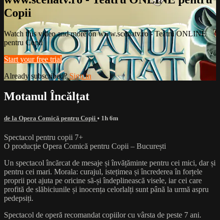
Copii
Watch this video and more on www.scenatv.ro - Teatru ONLINE
pentru Copii
Start your free trial
Already subscribed?
Sign in
Motanul Încălțat
de la Opera Comică pentru Copii
• 1h 6m
Spectacol pentru copii 7+
O producție Opera Comică pentru Copii – București
Un spectacol încărcat de mesaje și învățăminte pentru cei mici, dar și
pentru cei mari. Morala: curajul, istețimea și încrederea în forțele
proprii pot ajuta pe oricine să-și îndeplinească visele, iar cei care
profită de slăbiciunile și inocența celorlalți sunt până la urmă aspru
pedepsiți.
Spectacol de operă recomandat copiilor cu vârsta de peste 7 ani.