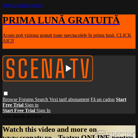
Skip to main content
PRIMA LUNĂ GRATUITĂ
Acum poți viziona gratuit toate spectacolele în prima lună. CLICK
AICI!
Browse
Forums
Search
Vezi tarif abonament
Fă un cadou
Start
Free Trial
Sign in
Start Free Trial
Sign In
Live stream preview
Watch this video and more on
www.scenatv.ro - Teatru ONLINE pentru