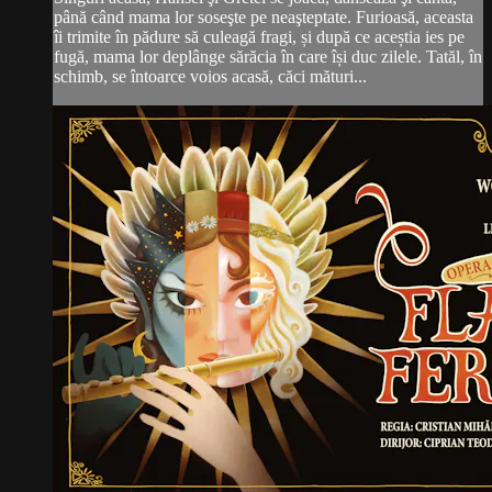
până când mama lor soseşte pe neaşteptate. Furioasă, aceasta
îi trimite în pădure să culeagă fragi, și după ce aceștia ies pe
fugă, mama lor deplânge sărăcia în care își duc zilele. Tatăl, în
schimb, se întoarce voios acasă, căci mături...