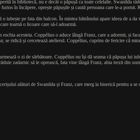
perită în bibliotecă, nu e decât o păpușă ca toate celelalte. Swanilda râde
rios în încăpere, oprește păpușile și caută persoana care le-a pornit.
 o iubește pe fata din balcon. În mintea bătrânului apare ideea de a da v
n care toarnă o licoare care să-l adoarmă.
n rochia acesteia. Coppélius o aduce lângă Franz, care a adormit, și fac
r, se ridică și cercetează atelierul. Coppélius, cuprins de fericire că mir
 urmează o zi de sărbătoare. Coppélius nu își dă seama că păpușa lui iubi
străduie zadarnic să le oprească, fata vine lângă Franz, abia trezit din 
erișului alături de Swanilda și Franz, care merg la biserică pentru a se că