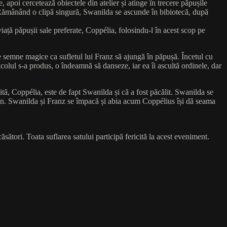
, apoi cercetează obiectele din atelier și atinge în trecere păpușile
 Rămânând o clipă singură, Swanilda se ascunde în bibiotecă, după
iață păpușii sale preferate, Coppélia, folosindu-l în acest scop pe
e semne magice ca sufletul lui Franz să ajungă în păpușă. Încetul cu
acolul s-a produs, o îndeamnă să danseze, iar ea îi ascultă ordinele, dar
tă, Coppélia, este de fapt Swanilda și că a fost păcălit. Swanilda se
somn. Swanilda și Franz se împacă și abia acum Coppélius își dă seama
sători. Toata suflarea satului participă fericită la acest eveniment.