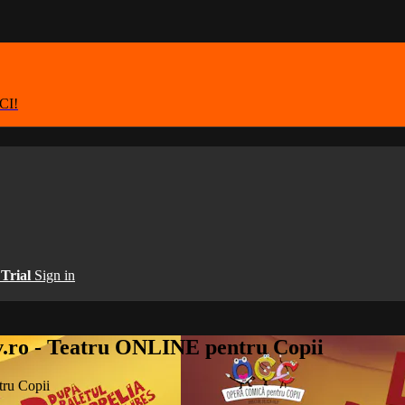
ICI!
 Trial
Sign in
v.ro - Teatru ONLINE pentru Copii
ru Copii