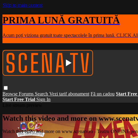
Skip to main content
PRIMA LUNĂ GRATUITĂ
Acum poți viziona gratuit toate spectacolele în prima lună. CLICK A
Browse
Forums
Search
Vezi tarif abonament
Fă un cadou
Start Free
Start Free Trial
Sign In
Live stream preview
Watch this video and more on www.scenat
Watch this video and more on www.scenatv.ro - Teatru ONLINE pent