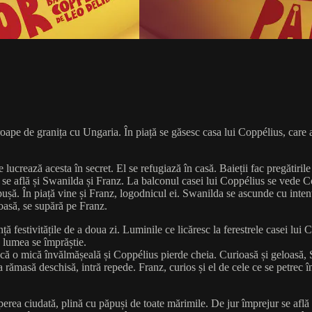
oape de granița cu Ungaria. În piață se găsesc casa lui Coppélius, care ar
lucrează acesta în secret. El se refugiază în casă. Baieții fac pregătirile
ă se află și Swanilda și Franz. La balconul casei lui Coppélius se vede Co
pușă. În piață vine și Franz, logodnicul ei. Swanilda se ascunde cu intenți
loasă, se supără pe Franz.
ă festivitățile de a doua zi. Luminile ce licăresc la ferestrele casei lu
, lumea se împrăștie.
acă o mică învălmășeală și Coppélius pierde cheia. Curioasă și geloasă, S
 rămasă deschisă, intră repede. Franz, curios și el de cele ce se petrec î
perea ciudată, plină cu păpuși de toate mărimile. De jur împrejur se af