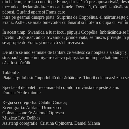
din balcon, care l-a cucerit pe Franz, dar iată că presupusa rivală, deso
mecanice, declanșându-le mecanismele. Deodată, Coppélius năvălește fu
păpuși. Curând apare și Franz care
intra pe geamul dinspre piață. Surprins de Coppélius, el mărturisește că
Franz. Astfel, se arată binevoitor cu tânărul și îi oferă o cupă cu vin î
În acest timp, Swanilda a luat locul păpușii Coppélia, îmbrăcându-se î
încetul, „Păpușa”, adică Swanilda, prinde viață, se mișcă, privește în ju
se apropie de Franz și încearcă să-l trezească.
De afară se aud semnale de fanfară ce vestesc că noaptea s-a sfârșit și
strecoară și pune în mișcare câteva păpuși, iar în timp ce bătrânul se 
că a fost păcălit.
Tabloul 3
Piața târgului este împodobită de sărbătoare. Tinerii celebrează ziua sec
Spectacol de balet - recomandat copiilor cu vârsta de peste 3 ani.
Durata: 70 de minute
Regia și coregrafia: Cătălin Caracaș
Scenografia: Adriana Urmuzescu
Coloana sonoră: Antonel Oprescu
Muzica: Léo Delibes
Asistenți coregrafie: Cristina Opincaru, Daniel Manea