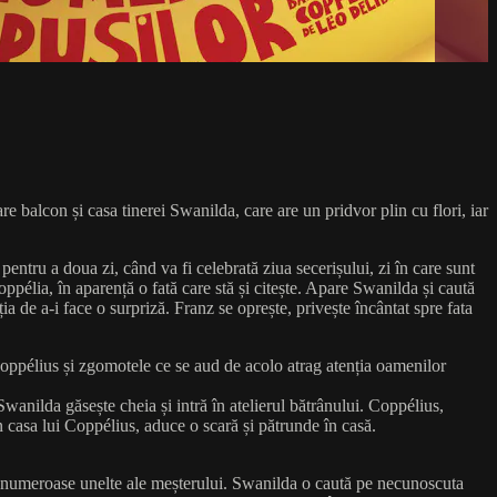
e balcon și casa tinerei Swanilda, care are un pridvor plin cu flori, iar
 pentru a doua zi, când va fi celebrată ziua secerișului, zi în care sunt
ppélia, în aparență o fată care stă și citește. Apare Swanilda și caută
a de a-i face o surpriză. Franz se oprește, privește încântat spre fata
i Coppélius și zgomotele ce se aud de acolo atrag atenția oamenilor
wanilda găsește cheia și intră în atelierul bătrânului. Coppélius,
n casa lui Coppélius, aduce o scară și pătrunde în casă.
lă numeroase unelte ale meșterului. Swanilda o caută pe necunoscuta