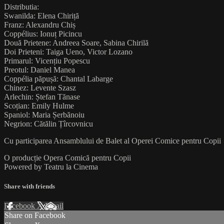
Distributia:
Swanilda: Elena Chiriță
Franz: Alexandru Chiș
Coppélius: Ionuț Picincu
Două Prietene: Andreea Soare, Sabina Chirilă
Doi Prieteni: Taiga Ueno, Victor Lozano
Primarul: Vicențiu Popescu
Preotul: Daniel Manea
Coppélia păpușă: Chantal Labarge
Chinez: Levente Szasz
Arlechin: Ștefan Tănase
Scoțian: Emily Hulme
Spaniol: Maria Șerbănoiu
Negrion: Cătălin Țîrcovnicu
Cu participarea Ansamblului de Balet al Operei Comice pentru Copii
O producție Opera Comică pentru Copii
Powered by Teatru la Cinema
Share with friends
Facebook
X
Email
Share on Facebook