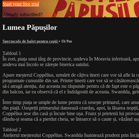
Start your free trial
Already subscribed?
Sign in
Lumea Păpușilor
Spectacole de balet pentru copii
• 1h 9m
Tabloul 1
În zori, piața unui târg de provincie, undeva în Moravia inferioară, apr
undeva mai încolo se zărește biserica satului.
Apare meșterul Coppélius, urmărit de câțiva tineri care vor să afle la ce 
programate cununiile din sat. Printre tinerii care vor să se căsătoreasc
să-i atragă atenția, dar aceasta nu răspunde pentru că de fapt este o pă
din balcon, iar ea observă că el e îndrăgostit de aceasta. Swanilda, ge
Între timp piața se umple de lume pentru că sosește primarul, care anunț
din piață. Oaspeții primarului dansează ceardaș, apoi, la lăsarea nopții
Coppélius iese din casă și încuie bine ușa. Franz și prietenii lui provo
dându-și seama că a pierdut cheia, se întoarce să o caute și, vâzând ușa
Tabloul 2
Atelierul meșterului Coppélius. Swanilda înaintează prudent prin încă