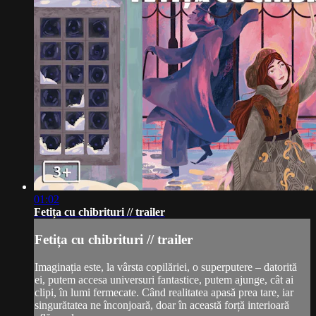
01:02
Fetița cu chibrituri // trailer
Fetița cu chibrituri // trailer
Imaginația este, la vârsta copilăriei, o superputere – datorită
ei, putem accesa universuri fantastice, putem ajunge, cât ai
clipi, în lumi fermecate. Când realitatea apasă prea tare, iar
singurătatea ne înconjoară, doar în această forță interioară