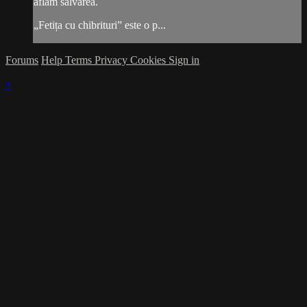
aflăm salvarea.
„Fetița cu chibrituri” este o p...
Forums
Help
Terms
Privacy
Cookies
Sign in
×