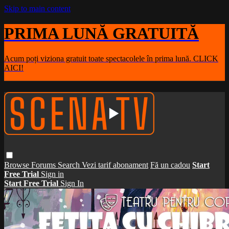
Skip to main content
PRIMA LUNĂ GRATUITĂ
Acum poți viziona gratuit toate spectacolele în prima lună. CLICK
AICI!
Browse
Forums
Search
Vezi tarif abonament
Fă un cadou
Start
Free Trial
Sign in
Start Free Trial
Sign In