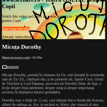
Copii
Watch this video and more on www.scenatv.ro - Teatru ONLINE
pentru Copii
Start your free trial
Already subscribed?
Sign in
Micuța Dorothy
Musical pentru copii
• 1h 19m
1 comment
Micuța Dorothy, pornită în căutarea lui Oz, este însoțită în aventurile
sale de Țic-Țic, cățelușul său, și de prietenii săi, Sperie-Ciori, Omul
de Tinichea și Leul Papanaș, povestea lui Dorothy fiind, de fapt, o
lecție despre forța prieteniei, despre curaj și despre importanța
acestora în depășirea tuturor greutăților.
Dorothy este o fetiţă de 12 ani, care trăieşte într-o fermă din Kansas,
alături de mătuşa sa, Em, şi unchiul ei, Harry, dar visează să stea