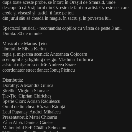
după toate aceste probe, se întorc în Orașul de Smarald, unde
descoperă că Vrăjitorul din Oz este de fapt un artist. Oz este cel care
crede și visează și, astfel, îi face pe toți
din jurul său să creadă în magie, în sacru și în povestea lui.
Spectacol musical - recomandat copiilor cu vârsta de peste 3 ani.
Durata: 80 de minute
Musical de Marius Țeicu
libretul de Silvia Kerim
regia și mișcarea scenică: Antoaneta Cojocaru
scenografia și lighting design: Vladimir Turturica
asistent mișcare scenică: Andreea Soare
coordonator street dance: Ionuț Picincu
Distribuția:
Dorothy: Alexandra Giurca
Șiretlic: Virginia Stamate
Țic-Țic :Ciprian Chiricheș
Sperie Ciori: Adrian Rădulescu
Omul de tinichea: Răzvan Răduță
Leul Papanaș: Andrei Mihalcea
Prezentatorul: Matei Chioariu
Zâna Albă: Daniela Cârstea
Maimuțoiul Șef: Cătălin Seimeanu