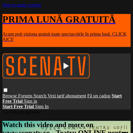
Skip to main content
PRIMA LUNĂ GRATUITĂ
Acum poți viziona gratuit toate spectacolele în prima lună. CLICK
AICI!
Browse
Forums
Search
Vezi tarif abonament
Fă un cadou
Start
Free Trial
Sign in
Start Free Trial
Sign In
Live stream preview
Watch this video and more on
www.scenatv.ro - Teatru ONLINE pentru